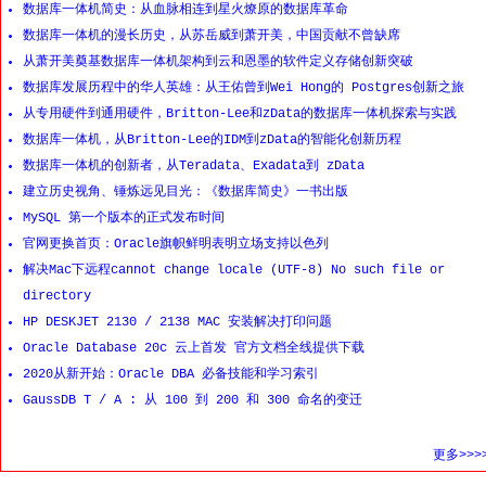
数据库一体机简史：从血脉相连到星火燎原的数据库革命
数据库一体机的漫长历史，从苏岳威到萧开美，中国贡献不曾缺席
从萧开美奠基数据库一体机架构到云和恩墨的软件定义存储创新突破
数据库发展历程中的华人英雄：从王佑曾到Wei Hong的 Postgres创新之旅
从专用硬件到通用硬件，Britton-Lee和zData的数据库一体机探索与实践
数据库一体机，从Britton-Lee的IDM到zData的智能化创新历程
数据库一体机的创新者，从Teradata、Exadata到 zData
建立历史视角、锤炼远见目光：《数据库简史》一书出版
MySQL 第一个版本的正式发布时间
官网更换首页：Oracle旗帜鲜明表明立场支持以色列
解决Mac下远程cannot change locale (UTF-8) No such file or
directory
HP DESKJET 2130 / 2138 MAC 安装解决打印问题
Oracle Database 20c 云上首发 官方文档全线提供下载
2020从新开始：Oracle DBA 必备技能和学习索引
GaussDB T / A : 从 100 到 200 和 300 命名的变迁
更多>>>