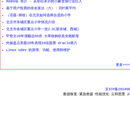
Hadoop 简介 - 从初出茅庐的小象变身行业巨人
基于用户投票的排名算法（六）：贝叶斯平均
（话题-择校）在北京如何选择合适的小学
北京市东城区重点小学情况介绍
北京市各城区重点小学一览2.0(新东城、西城)
甲骨文20年涨幅达85倍 大举收购欲造全能航母
外媒盘点美股20年表现10佳股票 Oracle第六
Linux udev 的原理、功能、使用和维护
更多>>>
京ICP备20240
数据恢复·紧急救援·性能优化 云和恩墨 24x7 热线