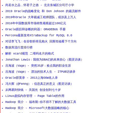
尚若水之品，怀君子之德 - 北京东城区分司厅小学
2019 Oracle的战略变化 和 Don Johson 的裁员邮件
2019年Oracle 大举裁减工程师团队，或涉及上万人
2016年中国数据库市场销售规模超过100亿元
Oracle跟踪和诊断的利器: ORADEBUG 手册
Percona最新发布XtraBackup for MySQL 8.0
对话李飞飞：在谷歌听得见炮火 回斯坦福看下个方向
数据库流行度排行榜
解析 vcard规范 二维码名片的格式
Jonathan Lewis：我很为DBA们的未来担心（图灵访谈）
吕海波（Vage）- 突然35岁：捡点我的职业生涯
吕海波（Vage）- 漂泊的技术人生 - ITPUB访谈录
Oracle群英录 - 2013上海OOW名人录
冯大辉（@Fenng）：信息真正的意义（图灵访谈）
从网易到快钱 - 关国光 创业创到七十岁
Linux虚拟内存管理 - Page Table的作用
Hadoop 简介 - 福布斯:你不得不了解的大数据工具
Hadoop 简介 - Microsoft大数据战略的核心