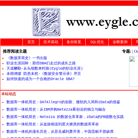
首页
技术基础
备份恢复
SQL优化
诊断案例
推荐阅读主题
专题:
|
O
《数据库简史》一书出版
职业生涯回眸：那些DBA们走过的成长之路
天道酬勤-从头细数来时路(Eygle的职业生涯)
未雨绸缪 防患未然-《数据安全警示录》序言
如何快速的成为一个合格的Oracle DBA?
本站动态
数据库一体机简史：DATAllegro的创新、微软的入局和zData的借鉴
数据库一体机简史：从IBM并购Netezza看创业的独立与融合
数据库一体机简史：Netezza 的数据仓库革新，zData的PB级数仓实践
数据库一体机简史：从血脉相连到星火燎原的数据库革命
数据库一体机的漫长历史，从苏岳威到萧开美，中国贡献不曾缺席