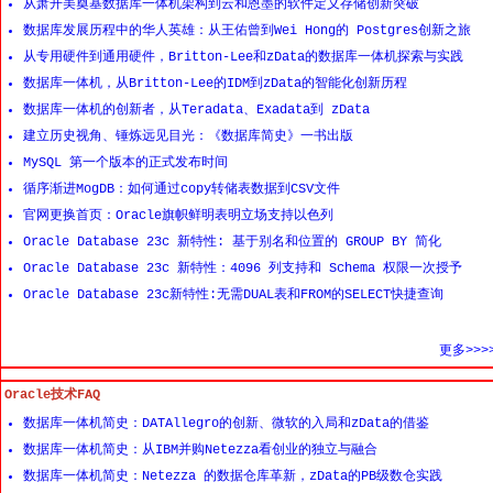
从萧开美奠基数据库一体机架构到云和恩墨的软件定义存储创新突破
数据库发展历程中的华人英雄：从王佑曾到Wei Hong的 Postgres创新之旅
从专用硬件到通用硬件，Britton-Lee和zData的数据库一体机探索与实践
数据库一体机，从Britton-Lee的IDM到zData的智能化创新历程
数据库一体机的创新者，从Teradata、Exadata到 zData
建立历史视角、锤炼远见目光：《数据库简史》一书出版
MySQL 第一个版本的正式发布时间
循序渐进MogDB：如何通过copy转储表数据到CSV文件
官网更换首页：Oracle旗帜鲜明表明立场支持以色列
Oracle Database 23c 新特性: 基于别名和位置的 GROUP BY 简化
Oracle Database 23c 新特性：4096 列支持和 Schema 权限一次授予
Oracle Database 23c新特性:无需DUAL表和FROM的SELECT快捷查询
更多>>>
Oracle技术FAQ
数据库一体机简史：DATAllegro的创新、微软的入局和zData的借鉴
数据库一体机简史：从IBM并购Netezza看创业的独立与融合
数据库一体机简史：Netezza 的数据仓库革新，zData的PB级数仓实践