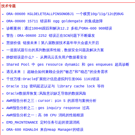
技术专题
ORA-00600 KGLDELETEALLPINSONOBJ1 一个横贯10g/11g/12c的BUG
ORA-00600 15711 错误和 ogg goldengate 的集成故障
诊断案例：通过10046跟踪和解决12.2 多租户ORA-600 908错误
警告：ORA-00600 2252 错误正在SCN问题下不断爆发
慧据价值 链接未来丨第八届数据技术嘉年华大会盛大开启
一道面试题引出的系列数据库性能，数据安全问题及解决方案
静默错误是什么? - 从腾讯云丢失用户数据看安全
Shared Pool 中 ges resource dynamic 和 ges enqueues 超高诊断
遇见未来 | 超融合如何兼顾企业的"敏态"和"稳态"的业务需求
千丝万缕:Oracle扩展统计信息虚拟列引发OGG 1161错误
Oracle 11g 密码延迟认证与 library cache lock 等待
Oracle数据库恢复:风险意识缺乏导致的数据风险
AWR报告分析之三：cursor: pin S 的原理与案例分析
AWR报告分析之二：ges inquiry response 过高
AWR报告分析之一：高 DB CPU 消耗的性能根源
EMD_MAINTENANCE 定时任务引起的资源消耗
ORA-600 KGHALO4 来自Heap Manager的错误