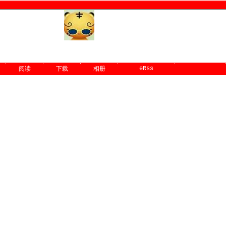
eRss
阅读
下载
相册