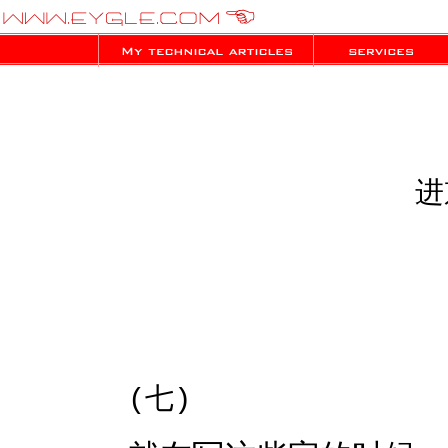
进
-eygl
(七)