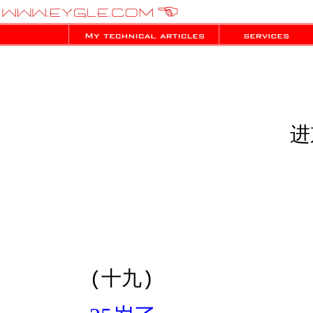
进
-eygl
(十九)