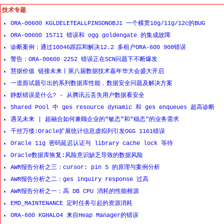
技术专题
ORA-00600 KGLDELETEALLPINSONOBJ1 一个横贯10g/11g/12c的BUG
ORA-00600 15711 错误和 ogg goldengate 的集成故障
诊断案例：通过10046跟踪和解决12.2 多租户ORA-600 908错误
警告：ORA-00600 2252 错误正在SCN问题下不断爆发
慧据价值 链接未来丨第八届数据技术嘉年华大会盛大开启
一道面试题引出的系列数据库性能，数据安全问题及解决方案
静默错误是什么? - 从腾讯云丢失用户数据看安全
Shared Pool 中 ges resource dynamic 和 ges enqueues 超高诊断
遇见未来 | 超融合如何兼顾企业的"敏态"和"稳态"的业务需求
千丝万缕:Oracle扩展统计信息虚拟列引发OGG 1161错误
Oracle 11g 密码延迟认证与 library cache lock 等待
Oracle数据库恢复:风险意识缺乏导致的数据风险
AWR报告分析之三：cursor: pin S 的原理与案例分析
AWR报告分析之二：ges inquiry response 过高
AWR报告分析之一：高 DB CPU 消耗的性能根源
EMD_MAINTENANCE 定时任务引起的资源消耗
ORA-600 KGHALO4 来自Heap Manager的错误