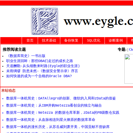
首页
技术基础
备份恢复
SQL优化
诊断案例
推荐阅读主题
专题:
|
O
《数据库简史》一书出版
职业生涯回眸：那些DBA们走过的成长之路
天道酬勤-从头细数来时路(Eygle的职业生涯)
未雨绸缪 防患未然-《数据安全警示录》序言
如何快速的成为一个合格的Oracle DBA?
本站动态
数据库一体机简史：DATAllegro的创新、微软的入局和zData的借鉴
数据库一体机简史：从IBM并购Netezza看创业的独立与融合
数据库一体机简史：Netezza 的数据仓库革新，zData的PB级数仓实践
数据库一体机简史：从血脉相连到星火燎原的数据库革命
数据库一体机的漫长历史，从苏岳威到萧开美，中国贡献不曾缺席