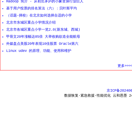
Hadoop 简介 - 从初出茅庐的小象变身行业巨人
基于用户投票的排名算法（六）：贝叶斯平均
（话题-择校）在北京如何选择合适的小学
北京市东城区重点小学情况介绍
北京市各城区重点小学一览2.0(新东城、西城)
甲骨文20年涨幅达85倍 大举收购欲造全能航母
外媒盘点美股20年表现10佳股票 Oracle第六
Linux udev 的原理、功能、使用和维护
更多>>>
京ICP备20240
数据恢复·紧急救援·性能优化 云和恩墨 24x7 热线