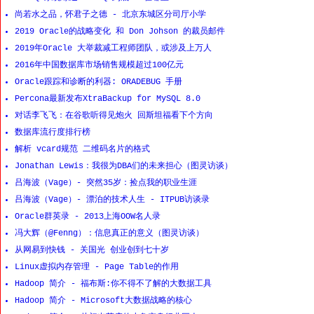
尚若水之品，怀君子之德 - 北京东城区分司厅小学
2019 Oracle的战略变化 和 Don Johson 的裁员邮件
2019年Oracle 大举裁减工程师团队，或涉及上万人
2016年中国数据库市场销售规模超过100亿元
Oracle跟踪和诊断的利器: ORADEBUG 手册
Percona最新发布XtraBackup for MySQL 8.0
对话李飞飞：在谷歌听得见炮火 回斯坦福看下个方向
数据库流行度排行榜
解析 vcard规范 二维码名片的格式
Jonathan Lewis：我很为DBA们的未来担心（图灵访谈）
吕海波（Vage）- 突然35岁：捡点我的职业生涯
吕海波（Vage）- 漂泊的技术人生 - ITPUB访谈录
Oracle群英录 - 2013上海OOW名人录
冯大辉（@Fenng）：信息真正的意义（图灵访谈）
从网易到快钱 - 关国光 创业创到七十岁
Linux虚拟内存管理 - Page Table的作用
Hadoop 简介 - 福布斯:你不得不了解的大数据工具
Hadoop 简介 - Microsoft大数据战略的核心