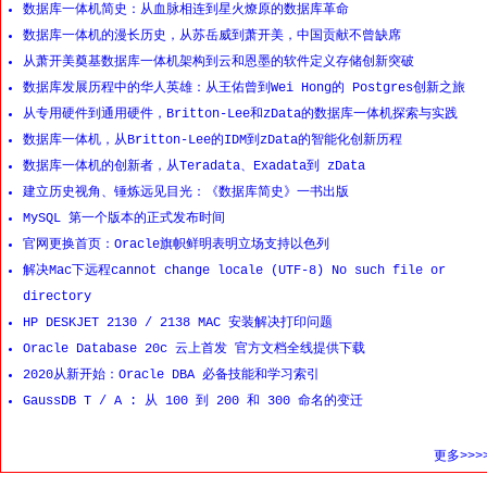
数据库一体机简史：从血脉相连到星火燎原的数据库革命
数据库一体机的漫长历史，从苏岳威到萧开美，中国贡献不曾缺席
从萧开美奠基数据库一体机架构到云和恩墨的软件定义存储创新突破
数据库发展历程中的华人英雄：从王佑曾到Wei Hong的 Postgres创新之旅
从专用硬件到通用硬件，Britton-Lee和zData的数据库一体机探索与实践
数据库一体机，从Britton-Lee的IDM到zData的智能化创新历程
数据库一体机的创新者，从Teradata、Exadata到 zData
建立历史视角、锤炼远见目光：《数据库简史》一书出版
MySQL 第一个版本的正式发布时间
官网更换首页：Oracle旗帜鲜明表明立场支持以色列
解决Mac下远程cannot change locale (UTF-8) No such file or
directory
HP DESKJET 2130 / 2138 MAC 安装解决打印问题
Oracle Database 20c 云上首发 官方文档全线提供下载
2020从新开始：Oracle DBA 必备技能和学习索引
GaussDB T / A : 从 100 到 200 和 300 命名的变迁
更多>>>