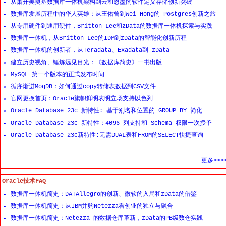
从萧开美奠基数据库一体机架构到云和恩墨的软件定义存储创新突破
数据库发展历程中的华人英雄：从王佑曾到Wei Hong的 Postgres创新之旅
从专用硬件到通用硬件，Britton-Lee和zData的数据库一体机探索与实践
数据库一体机，从Britton-Lee的IDM到zData的智能化创新历程
数据库一体机的创新者，从Teradata、Exadata到 zData
建立历史视角、锤炼远见目光：《数据库简史》一书出版
MySQL 第一个版本的正式发布时间
循序渐进MogDB：如何通过copy转储表数据到CSV文件
官网更换首页：Oracle旗帜鲜明表明立场支持以色列
Oracle Database 23c 新特性: 基于别名和位置的 GROUP BY 简化
Oracle Database 23c 新特性：4096 列支持和 Schema 权限一次授予
Oracle Database 23c新特性:无需DUAL表和FROM的SELECT快捷查询
更多>>>
Oracle技术FAQ
数据库一体机简史：DATAllegro的创新、微软的入局和zData的借鉴
数据库一体机简史：从IBM并购Netezza看创业的独立与融合
数据库一体机简史：Netezza 的数据仓库革新，zData的PB级数仓实践