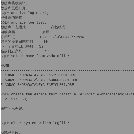
数据库装载完毕。

数据库已经打开。

SQL> archive log start;

已处理的语句

SQL> archive log list;

数据库日志模式            存档模式

自动存档             启用

存档终点            e:\oracle\ora92\RDBMS

最早的概要日志序列     30

下一个存档日志序列   32

当前日志序列           32

SQL> select name from v$datafile;

NAME

----------------------------------------------------------------
E:\ORACLE\ORADATA\EYGLE\SYSTEM01.DBF

E:\ORACLE\ORADATA\EYGLE\UNDOTBS01.DBF

E:\ORACLE\ORADATA\EYGLE\EYGLE01.DBF

SQL> create tablespace test datafile 'e:\oracle\oradata\eygle\te
  2  size 5m;

表空间已创建。

SQL> alter system switch logfile;

系统已更改。
