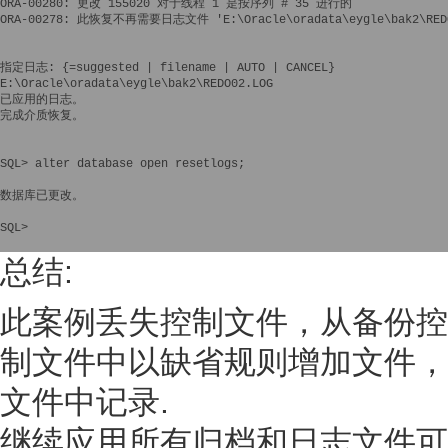
ORA-00280: 更改 155020 对于线程 1 是按序列 # 35 进行的

ORA-00278: 此恢复不再需要日志文件 'E:\Oracle\oradata\eygle\bak2\REDO
指定日志: {
=suggested | filename | AUTO | CANCEL}

E:\Oracle\oradata\eygle\bak2\REDO02.LOG

已应用的日志。

完成介质恢复。

SQL> alter database open resetlogs;

数据库已更改。

SQL>

总结:
此案例丢失控制文件，从备份控
制文件中以缺省规则增加文件，我
文件中记录.
继续应用所有归档和日志文件可