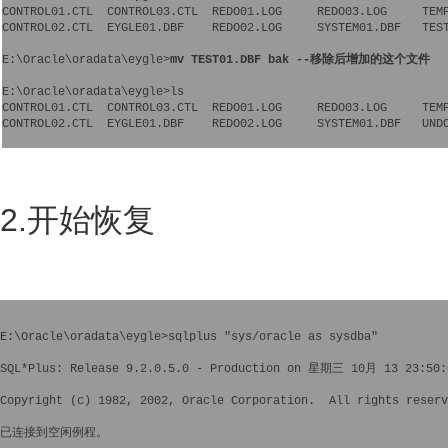
CONTROL01.CTL  CONTROL03.CTL  REDO01.LOG     REDO03.LOG     TEMP
CONTROL02.CTL  EYGLE01.DBF    REDO02.LOG     SYSTEM01.DBF   TEST
E:\Oracle\oradata\eygle>
mv TEST01.DBF bak --移除后增加的这个文件
E:\Oracle\oradata\eygle>ls

CONTROL01.CTL  CONTROL03.CTL  REDO01.LOG     REDO03.LOG     TEMP
CONTROL02.CTL  EYGLE01.DBF    REDO02.LOG     SYSTEM01.DBF   UNDO
2.开始恢复
E:\Oracle\oradata\eygle>sqlplus "sys/oracle as sysdba"

SQL*Plus: Release 9.2.0.5.0 - Production on 星期三 10月 13 23:50:0
Copyright (c) 1982, 2002, Oracle Corporation.  All rights reserv
已连接到空闲例程。
