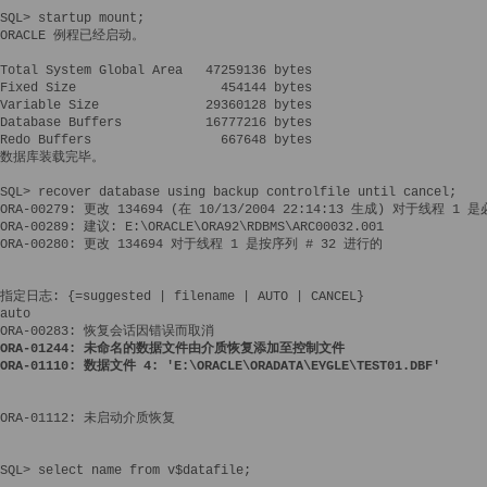
SQL> startup mount;

ORACLE 例程已经启动。

Total System Global Area   47259136 bytes

Fixed Size                   454144 bytes

Variable Size              29360128 bytes

Database Buffers           16777216 bytes

Redo Buffers                 667648 bytes

数据库装载完毕。

SQL> recover database using backup controlfile until cancel;

ORA-00279: 更改 134694 (在 10/13/2004 22:14:13 生成) 对于线程 1 是
ORA-00289: 建议: E:\ORACLE\ORA92\RDBMS\ARC00032.001

ORA-00280: 更改 134694 对于线程 1 是按序列 # 32 进行的

指定日志: {
=suggested | filename | AUTO | CANCEL}

auto

ORA-01244: 未命名的数据文件由介质恢复添加至控制文件

ORA-01110: 数据文件 4: 'E:\ORACLE\ORADATA\EYGLE\TEST01.DBF'
ORA-01112: 未启动介质恢复

SQL> select name from v$datafile;
