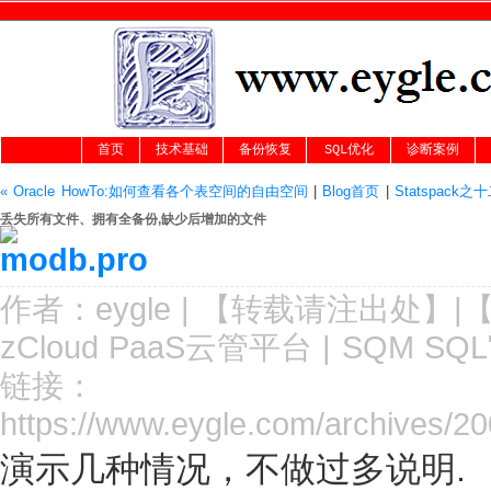
首页
技术基础
备份恢复
SQL优化
诊断案例
« Oracle HowTo:如何查看各个表空间的自由空间
|
Blog首页
|
Statspack之十
丢失所有文件、拥有全备份,缺少后增加的文件
作者：
eygle
|
【转载请注
出处
】|
zCloud PaaS云管平台
|
SQM SQ
链接：
https://www.eygle.com/archives/20
演示几种情况，不做过多说明.