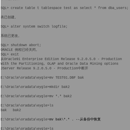
SQL> create table t tablespace test as select * from dba_users;

表已创建。

SQL> alter system switch logfile;

系统已更改。

SQL> shutdown abort;

ORACLE 例程已经关闭。

SQL> exit

从Oracle9i Enterprise Edition Release 9.2.0.5.0 - Production

With the Partitioning, OLAP and Oracle Data Mining options

JServer Release 9.2.0.5.0 - Production中断开

E:\Oracle\oradata\eygle>mv TEST01.DBF bak 

E:\Oracle\oradata\eygle>mkdir bak2

E:\Oracle\oradata\eygle>mv *.* bak2

E:\Oracle\oradata\eygle>ls

bak   bak2

E:\Oracle\oradata\eygle>
mv bak\*.* .
--从备份中恢复
E:\Oracle\oradata\eygle>ls
