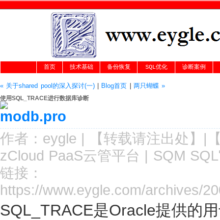
首页
技术基础
备份恢复
SQL优化
诊断案例
« 关于shared pool的深入探讨(一)
|
Blog首页
|
两只蝴蝶 »
使用SQL_TRACE进行数据库诊断
作者：
eygle
|
【转载请注
出处
】|
zCloud PaaS云管平台
|
SQM SQ
链接：
https://www.eygle.com/archives/2
SQL_TRACE是Oracle提