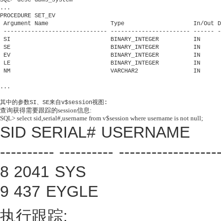
...

PROCEDURE SET_EV

 Argument Name                  Type                    In/Out D
 ------------------------------ ----------------------- ------ -
 SI                             BINARY_INTEGER          IN

 SE                             BINARY_INTEGER          IN

 EV                             BINARY_INTEGER          IN

 LE                             BINARY_INTEGER          IN

 NM                             VARCHAR2                IN

...

其中的参数SI、SE来自v$session视图:
查询获得需要跟踪的session信息:
SQL> select sid,serial#,username from v$session where username is not null;
SID SERIAL# USERNAME
---------- ---------- ------------------
8 2041 SYS
9 437 EYGLE
执行跟踪: