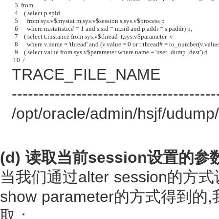
  3  from
  4    ( select p.spid
  5      from sys.v$mystat m,sys.v$session s,sys.v$process p
  6      where m.statistic# = 1 and s.sid = m.sid and p.addr = s.paddr) p,
  7    ( select t.instance from sys.v$thread  t,sys.v$parameter  v
  8      where v.name = 'thread' and (v.value = 0 or t.thread# = to_number(v.value)
  9    ( select value from sys.v$parameter where name = 'user_dump_dest') d
 10  /
TRACE_FILE_NAME
--------------------------------------
/opt/oracle/admin/hsjf/udump
(d) 读取当前session设置的参
当我们通过alter session的方
show parameter的方式得到的,
取：