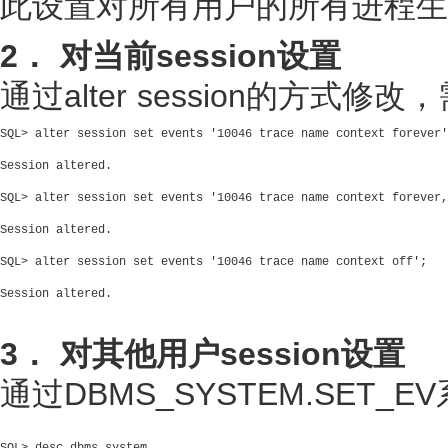
此设置对所有用户的所有进程生
2． 对当前session设置
通过alter session的方式修改，需
SQL> alter session set events '10046 trace name context forever'
Session altered.

SQL> alter session set events '10046 trace name context forever,
Session altered.

SQL> alter session set events '10046 trace name context off';

Session altered.

3． 对其他用户session设置
通过DBMS_SYSTEM.SET_
SQL> desc dbms_system
