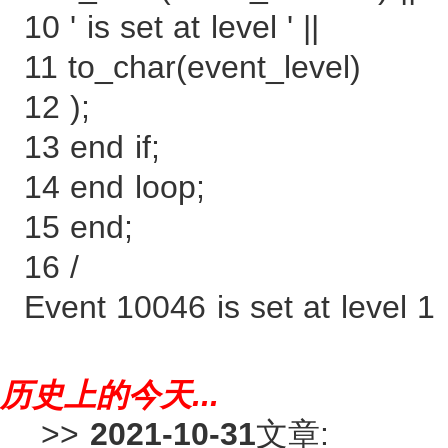
10 ' is set at level ' ||
11 to_char(event_level)
12 );
13 end if;
14 end loop;
15 end;
16 /
Event 10046 is set at level 1
历史上的今天...
>>
2021-10-31
文章: