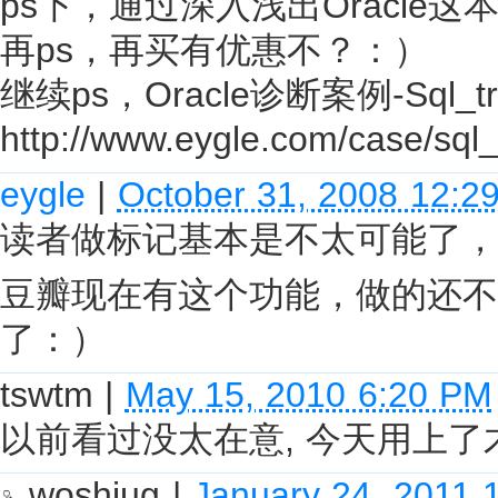
ps下，通过深入浅出Oracle
再ps，再买有优惠不？：）
继续ps，Oracle诊断案例-Sq
http://www.eygle.com/case/sql
eygle
|
October 31, 2008 12:2
读者做标记基本是不太可能了，
豆瓣现在有这个功能，做的还不
了：）
tswtm
|
May 15, 2010 6:20 PM
以前看过没太在意, 今天用上了才
woshiug
|
January 24, 2011 