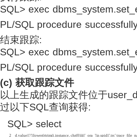
SQL> exec dbms_system.set_ev
PL/SQL procedure successfull
结束跟踪:
SQL> exec dbms_system.set_ev
PL/SQL procedure successfull
(c) 获取跟踪文件
以上生成的跟踪文件位于user_
过以下SQL查询获得:
SQL> select
  2    d.value||'/'||lower(rtrim(i.instance, chr(0)))||'_ora_'||p.spid||'.trc' trace_file