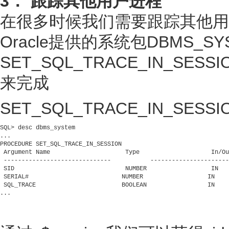
3． 跟踪其他用户进程
在很多时候我们需要跟踪其他用
Oracle提供的系统包DBMS_SYS
SET_SQL_TRACE_IN_SESSI
来完成
SET_SQL_TRACE_IN_SE
SQL> desc dbms_system

...

PROCEDURE SET_SQL_TRACE_IN_SESSION

 Argument Name                     Type                    In/Ou
 ------------------------------           ----------------------
 SID                               NUMBER                  IN

 SERIAL#                          NUMBER                  IN

 SQL_TRACE                        BOOLEAN                 IN

...