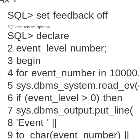
SQL> set feedback off
SQL> set serveroutput on 
SQL> declare
2 event_level number;
3 begin
4 for event_number in 10000
5 sys.dbms_system.read_ev(e
6 if (event_level > 0) then
7 sys.dbms_output.put_line(
8 'Event ' ||
9 to_char(event_number) ||