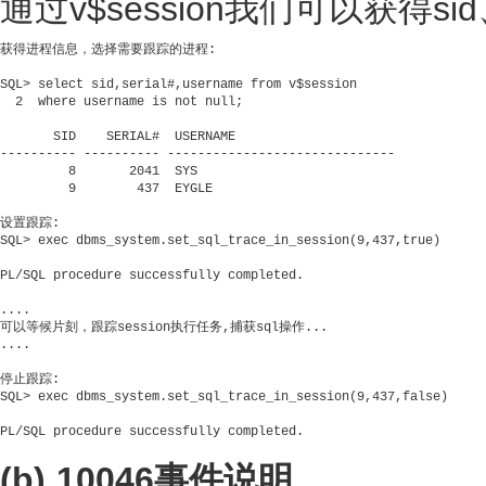
通过v$session我们可以获得sid、
获得进程信息，选择需要跟踪的进程:

SQL> select sid,serial#,username from v$session

  2  where username is not null;

       SID    SERIAL#  USERNAME

---------- ---------- ------------------------------

         8       2041  SYS

         9        437  EYGLE

设置跟踪:

SQL> exec dbms_system.set_sql_trace_in_session(9,437,true)

PL/SQL procedure successfully completed.

....

可以等候片刻，跟踪session执行任务,捕获sql操作...

....

停止跟踪:

SQL> exec dbms_system.set_sql_trace_in_session(9,437,false)

PL/SQL procedure successfully completed.

(b) 10046事件说明