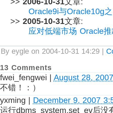
>>
2006-10-31
文章:
Oracle9i与Oracle
>>
2005-10-31
文章:
应对低端市场 Oracl
By eygle on 2004-10-31 14:29 |
C
13 Comments
fwei_fengwei
|
August 28, 200
不错！：）
yxming
|
December 9, 2007 3:
运行dbms_system.set_e