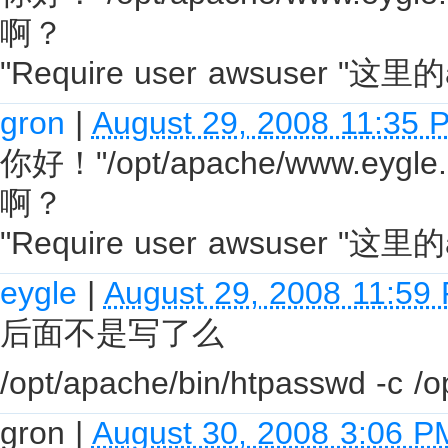
啊？
"Require user awsuser 
gron
|
August 29, 2008 11:35 
你好！"/opt/apache/www.eygl
啊？
"Require user awsuser 
eygle
|
August 29, 2008 11:59
后面不是写了么
/opt/apache/bin/htpasswd -c 
gron
|
August 30, 2008 3:06 P