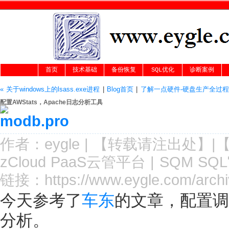
首页
技术基础
备份恢复
SQL优化
诊断案例
« 关于windows上的lsass.exe进程
|
Blog首页
|
了解一点硬件-硬盘生产全过程
配置AWStats，Apache日志分析工具
作者：
eygle
|
【转载请注
出处
】|
zCloud PaaS云管平台
|
SQM SQ
链接：
https://www.eygle.com/arch
今天参考了
车东
的文章，配置调
分析。