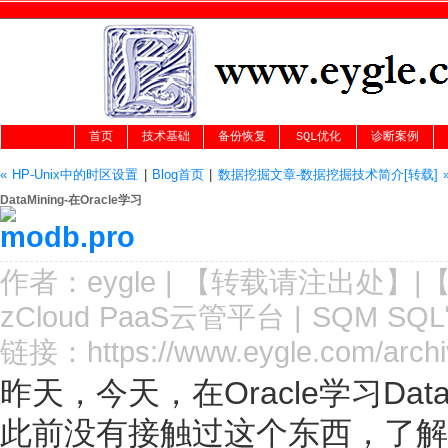
首页
技术基础
备份恢复
SQL优化
诊断案例
« HP-Unix中的时区设置
|
Blog首页
|
数据挖掘文章-数据挖掘技术简介[转载] 
DataMining-在Oracle学习
作者：
eygle
|
【转载请注
出处
】|
zCloud PaaS云管平台
|
SQM SQ
链接：
https://www.eygle.com/arch
昨天，今天，在Oracle学习DataM
此前没有接触过这个东西，了解