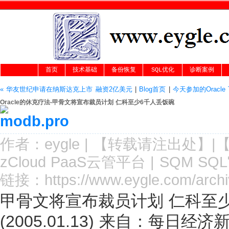
首页
技术基础
备份恢复
SQL优化
诊断案例
« 华友世纪申请在纳斯达克上市 融资2亿美元
|
Blog首页
|
今天参加的Oracle Te
Oracle的休克疗法-甲骨文将宣布裁员计划 仁科至少6千人丢饭碗
作者：
eygle
|
【转载请注
出处
】|
zCloud PaaS云管平台
|
SQM SQ
链接：
https://www.eygle.com/arch
甲骨文将宣布裁员计划 仁科至
(2005.01.13) 来自：每日经济