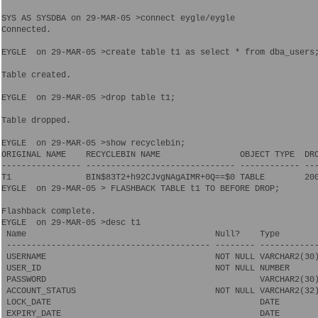
SYS AS SYSDBA on 29-MAR-05 >connect eygle/eygle

Connected.

EYGLE  on 29-MAR-05 >create table t1 as select * from dba_users;
Table created.

EYGLE  on 29-MAR-05 >drop table t1;

Table dropped.

EYGLE  on 29-MAR-05 >show recyclebin;

ORIGINAL NAME    RECYCLEBIN NAME                OBJECT TYPE  DRO
---------------- ------------------------------ ------------ ---
T1               BIN$83T2+h92CJvgNAgAIMR+0Q==$0 TABLE        200
EYGLE  on 29-MAR-05 > FLASHBACK TABLE t1 TO BEFORE DROP;

Flashback complete.

EYGLE  on 29-MAR-05 >desc t1

 Name                                      Null?    Type

 ----------------------------------------- -------- ------------
 USERNAME                                  NOT NULL VARCHAR2(30)
 USER_ID                                   NOT NULL NUMBER

 PASSWORD                                           VARCHAR2(30)
 ACCOUNT_STATUS                            NOT NULL VARCHAR2(32)
 LOCK_DATE                                          DATE

 EXPIRY_DATE                                        DATE
