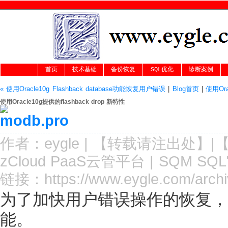
首页
技术基础
备份恢复
SQL优化
诊断案例
« 使用Oracle10g Flashback database功能恢复用户错误
|
Blog首页
|
使用Ora
使用Oracle10g提供的flashback drop 新特性
作者：
eygle
|
【转载请注
出处
】|
zCloud PaaS云管平台
|
SQM SQ
链接：
https://www.eygle.com/arch
为了加快用户错误操作的恢复，Oracl
能。