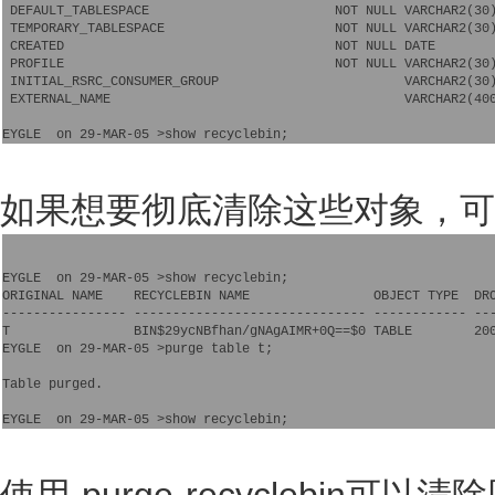
 DEFAULT_TABLESPACE                        NOT NULL VARCHAR2(30)
 TEMPORARY_TABLESPACE                      NOT NULL VARCHAR2(30)
 CREATED                                   NOT NULL DATE

 PROFILE                                   NOT NULL VARCHAR2(30)
 INITIAL_RSRC_CONSUMER_GROUP                        VARCHAR2(30)
 EXTERNAL_NAME                                      VARCHAR2(400
如果想要彻底清除这些对象，可以
EYGLE  on 29-MAR-05 >show recyclebin;

ORIGINAL NAME    RECYCLEBIN NAME                OBJECT TYPE  DRO
---------------- ------------------------------ ------------ ---
T                BIN$29ycNBfhan/gNAgAIMR+0Q==$0 TABLE        200
EYGLE  on 29-MAR-05 >purge table t;

Table purged.

使用 purge recyclebin