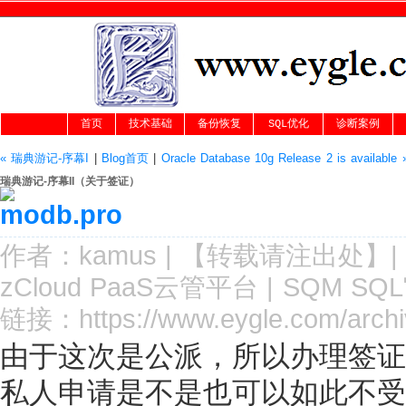
首页
技术基础
备份恢复
SQL优化
诊断案例
« 瑞典游记-序幕I
|
Blog首页
|
Oracle Database 10g Release 2 is available 
瑞典游记-序幕II（关于签证）
作者：kamus |
【转载请注
出处
】|
zCloud PaaS云管平台
|
SQM SQ
链接：
https://www.eygle.com/arch
由于这次是公派，所以办理签证
私人申请是不是也可以如此不受