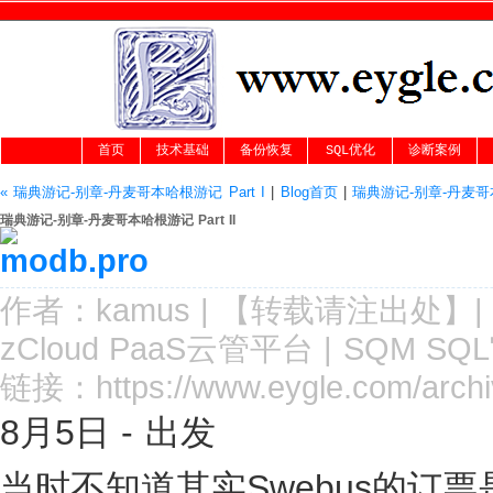
首页
技术基础
备份恢复
SQL优化
诊断案例
« 瑞典游记-别章-丹麦哥本哈根游记 Part I
|
Blog首页
|
瑞典游记-别章-丹麦哥本哈
瑞典游记-别章-丹麦哥本哈根游记 Part II
作者：kamus |
【转载请注
出处
】|
zCloud PaaS云管平台
|
SQM SQ
链接：
https://www.eygle.com/arch
8月5日 - 出发
当时不知道其实Swebus的订