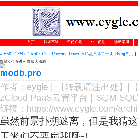
首页
技术基础
备份恢复
SQL优化
诊断案例
« EMC CX500 "0xa07 CRU Powered Down"-ATA盘又坏了一块
|
Blog首页
|
超级女生五进三-超级大预测
作者：
eygle
|
【转载请注
出处
】|
zCloud PaaS云管平台
|
SQM SQ
链接：
https://www.eygle.com/arch
虽然前景扑朔迷离，但是我猜这一
玉米们不要扁我啊~!