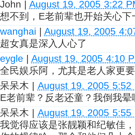
John
|
August 19, 2005 3:22 
想不到，E老前辈也开始关心下
wanghai
|
August 19, 2005 4:
超女真是深入人心了
eygle
|
August 19, 2005 4:10 
全民娱乐阿，尤其是老人家更要
呆呆木
|
August 19, 2005 5:52
E老前辈？反老还童？我倒我晕
呆呆木
|
August 19, 2005 5:55
我觉得应该是张靓颖和纪敏佳，