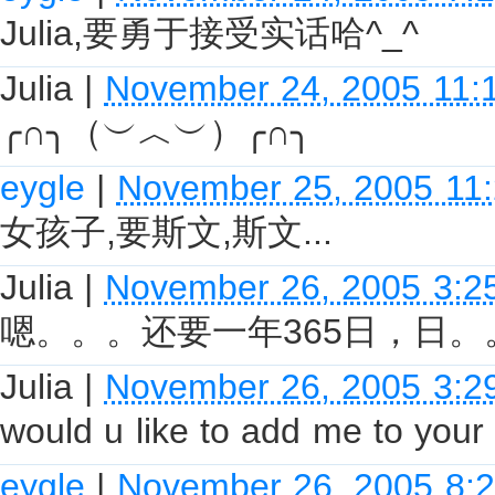
Julia,要勇于接受实话哈^_^
Julia
|
November 24, 2005 11:
╭∩╮（︶︿︶）╭∩╮
eygle
|
November 25, 2005 11
女孩子,要斯文,斯文...
Julia
|
November 26, 2005 3:2
嗯。。。还要一年365日，日。
Julia
|
November 26, 2005 3:2
would u like to add me to your 
eygle
|
November 26, 2005 8: