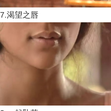
7.渴望之唇