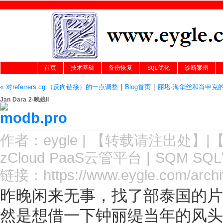
首页
技术基础
备份恢复
SQL优化
诊断案例
« 对referrers.cgi（反向链接）的一点调整
|
Blog首页
|
丽塔·海华丝和肖申克的
Jan Dara 2-晚娘II
作者：
eygle
|
【转载请注
出处
】|
zCloud PaaS云管平台
|
SQM SQ
链接：
https://www.eygle.com/archi
昨晚闲来无事，找了部泰国的片子来
然是想借一下钟丽缇当年的风头