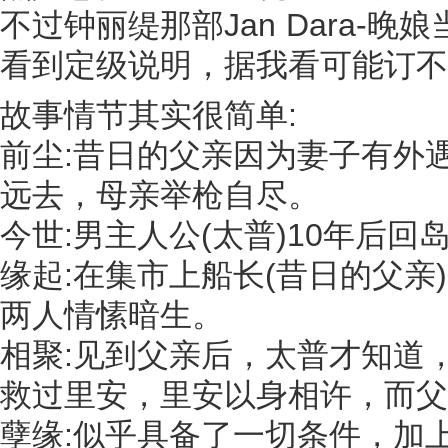
不过钟丽缇那部Jan Dara-晚娘
看到定级说明，据我看可能订不
故事情节其实很简单:
前尘:昔日的父亲因为妻子有外
远去，母亲举枪自尽。
今世:男主人公(太普)10年后回
缘起:在集市上船长(昔日的父亲
两人情愫暗生。
相聚:见到父亲后，太普才知道，美
救过里安，里安以身相许，而父
孽缘:似乎具备了一切条件，加