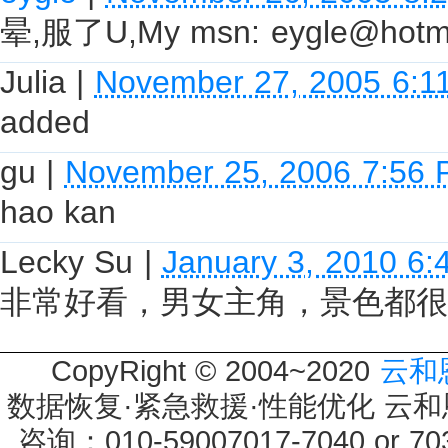
晕,服了U,My msn: eygle@hotmai
Julia
|
November 27, 2005 6:1
added
gu
|
November 25, 2006 7:56
hao kan
Lecky Su
|
January 3, 2010 6
非常好看，男女主角，景色都很
CopyRight © 2004~2020
云和
数据恢复·紧急救援·性能优化 云和恩墨 
咨询：010-59007017-7040 or 7