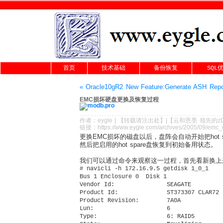
首页
技术基础
备份恢复
SQL
« Oracle10gR2 New Feature:Generate ASH Repo
EMC损坏硬盘更换及恢复过程
作者：
eygle
|
【转载请注
出处
】|【
云和恩墨
领先的
z
链接：
https://www.eygle.com/archives/2005/09/emc_
更换EMC损坏的磁盘以后，盘阵会自动开始把hot 
然后把启用的hot spare盘恢复到初始备用状态。
我们可以通过命令来观察这一过程，首先看新换上来的
# navicli -h 172.16.9.5 getdisk 1_0_1

Bus 1 Enclosure 0  Disk 1

Vendor Id:               SEAGATE 

Product Id:              ST373307 CLAR72 

Product Revision:        7A0A

Lun:                     6 

Type:                    6: RAID5 
