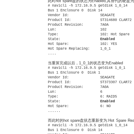
此时hot spare盘的状态为Enabled,其替代的硬盘为:
# navicli -h 172.16.9.5 getdisk 1_0_14

Bus 1 Enclosure 0  Disk 14

Vendor Id:               SEAGATE 

Product Id:              ST314680 CLAR72 

Product Revision:        7A0A

Lun:                     102 

Type:                    102: Hot Spare 

State:                   
Enabled
Hot Spare:               102: YES 

Hot Spare Replacing:     1_0_1

当重算完成以后，1_0_1的状态变为Enabled
# navicli -h 172.16.9.5 getdisk 1_0_1

Bus 1 Enclosure 0  Disk 1

Vendor Id:               SEAGATE 

Product Id:              ST373307 CLAR72 

Product Revision:        7A0A

Lun:                     6 

Type:                    6: RAID5 

State:                   
Enabled
Hot Spare:               6: NO 

而此时的hot spare盘状态重新变为:Hot Spare
# navicli -h 172.16.9.5 getdisk 1_0_14

Bus 1 Enclosure 0  Disk 14
