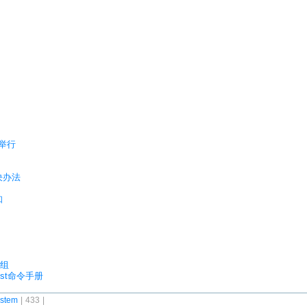
功举行
解决办法
知
)组
ssist命令手册
stem
| 433 |