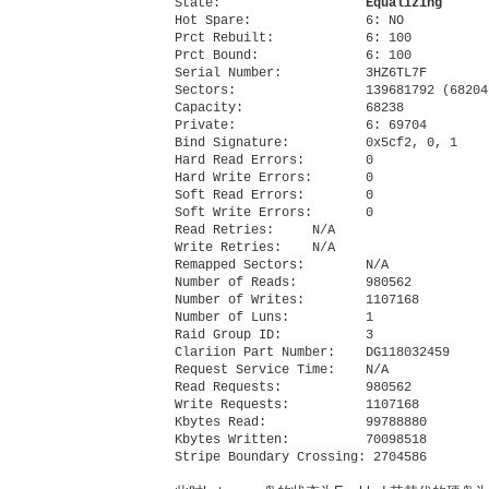
State:                   
Equalizing
Hot Spare:               6: NO 

Prct Rebuilt:            6: 100 

Prct Bound:              6: 100 

Serial Number:           3HZ6TL7F

Sectors:                 139681792 (68204)
Capacity:                68238

Private:                 6: 69704 

Bind Signature:          0x5cf2, 0, 1

Hard Read Errors:        0

Hard Write Errors:       0

Soft Read Errors:        0

Soft Write Errors:       0

Read Retries:     N/A

Write Retries:    N/A

Remapped Sectors:        N/A

Number of Reads:         980562

Number of Writes:        1107168

Number of Luns:          1

Raid Group ID:           3

Clariion Part Number:    DG118032459  

Request Service Time:    N/A

Read Requests:           980562

Write Requests:          1107168

Kbytes Read:             99788880

Kbytes Written:          70098518
