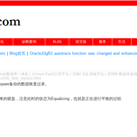
优化
诊断案例
BLOG
留言板
服务
生活
rts
|
Blog首页
|
Oracle10gR2 autotrace function was changed and enhance
Data数据库一体机
|
zCloud PaaS云管平台
|
SQM SQL审核平台
|
ZDBM 数据库备
cx500_disk_replace.html
spare备份的数据恢复过来。
硬盘，注意此时的状态为Equalizing，也就是正在进行平衡的过程: