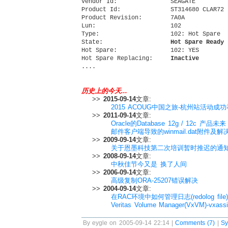
Vendor Id:               SEAGATE 

Product Id:              ST314680 CLAR72 

Product Revision:        7A0A

Lun:                     102 

Type:                    102: Hot Spare 

State:                   
Hot Spare Ready
Hot Spare:               102: YES 

Hot Spare Replacing:     
Inactive
历史上的今天...
>>
2015-09-14
文章:
2015 ACOUG中国之旅-杭州站活动成
>>
2011-09-14
文章:
Oracle的Database 12g / 12c 产品未来
邮件客户端导致的winmail.dat附件及
>>
2009-09-14
文章:
关于恩墨科技第二次培训暂时推迟的通
>>
2008-09-14
文章:
中秋佳节今又是 换了人间
>>
2006-09-14
文章:
高级复制ORA-25207错误解决
>>
2004-09-14
文章:
在RAC环境中如何管理日志(redolog file
Veritas Volume Manager(VxVM)-vxa
By eygle on 2005-09-14 22:14 |
Comments (7)
|
Sy