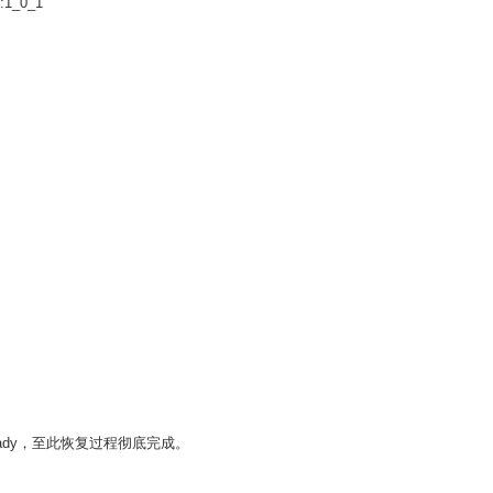
1_0_1
 Ready，至此恢复过程彻底完成。