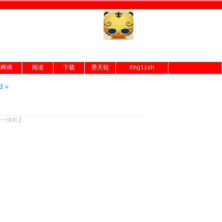
网摘
阅读
下载
墨天轮
English
d »
份一体机
】