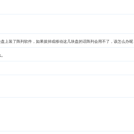
-3块盘上装了阵列软件，如果拔掉或移动这几块盘的话阵列会用不了，该怎么办呢
么。