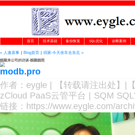
首页
技术基础
备份恢复
SQL优化
诊断案例
« 人逢喜事
|
Blog首页
|
回家-今天坐车去东北 »
靓颖来公司的访谈-靓颖靓照
作者：
eygle
|
【转载请注
出处
】|
zCloud PaaS云管平台
|
SQM SQ
链接：
https://www.eygle.com/arch