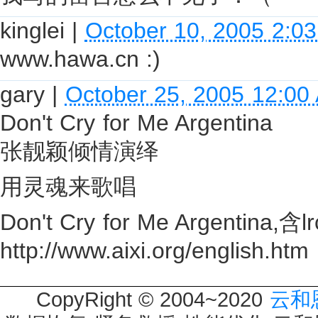
kinglei
|
October 10, 2005 2:0
www.hawa.cn :)
gary
|
October 25, 2005 12:00
Don't Cry for Me Argentina
张靓颖倾情演绎
用灵魂来歌唱
Don't Cry for Me Argenti
http://www.aixi.org/english.htm
CopyRight © 2004~2020
云和