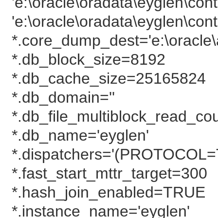
'e:\oracle\oradata\eyglen\contr
'e:\oracle\oradata\eyglen\contr
*.core_dump_dest='e:\oracle
*.db_block_size=8192
*.db_cache_size=25165824
*.db_domain=''
*.db_file_multiblock_read_co
*.db_name='eyglen'
*.dispatchers='(PROTOCOL
*.fast_start_mttr_target=300
*.hash_join_enabled=TRUE
*.instance_name='eyglen'