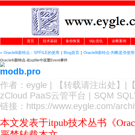
首页
技术基础
备份恢复
SQL优化
诊断案例
« Oracle9i新特点：SPFILE的使用
|
Blog首页
|
Oracle9i新特点-判断是否使用了s
Oracle9i新特点-在spfile中设置Event事件
作者：
eygle
|
【转载请注
出处
】|
zCloud PaaS云管平台
|
SQM SQ
链接：
https://www.eygle.com/archi
本文发表于itpub技术丛书《Or
严禁转载本文.