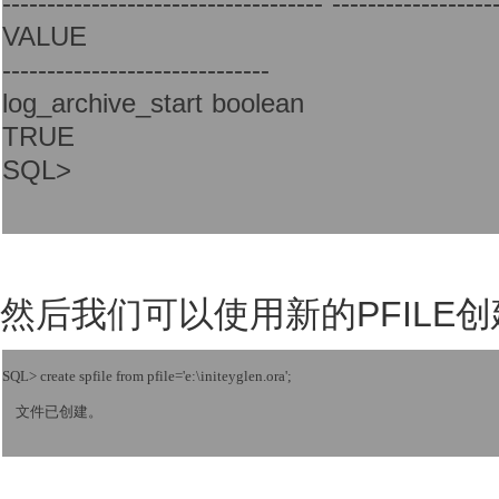
------------------------------------ ------------------
VALUE
------------------------------
log_archive_start boolean
TRUE
SQL>
然后我们可以使用新的PFILE创建
SQL> create spfile from pfile='e:\initeyglen.ora';
    文件已创建。