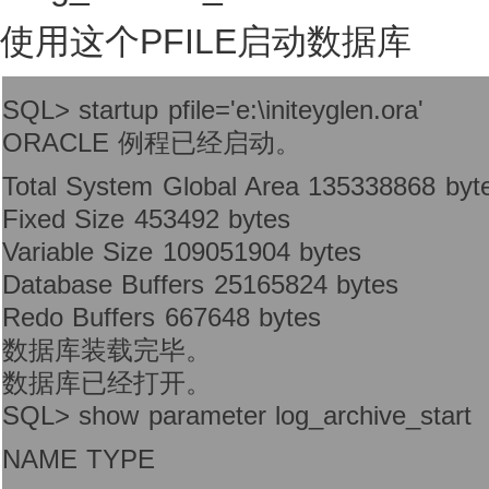
使用这个PFILE启动数据库
SQL> startup pfile='e:\initeyglen.ora'
ORACLE 例程已经启动。
Total System Global Area 135338868 byt
Fixed Size 453492 bytes
Variable Size 109051904 bytes
Database Buffers 25165824 bytes
Redo Buffers 667648 bytes
数据库装载完毕。
数据库已经打开。
SQL> show parameter log_archive_start
NAME TYPE