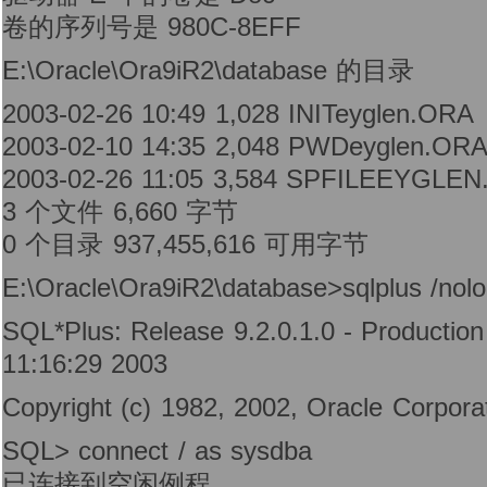
卷的序列号是 980C-8EFF
E:\Oracle\Ora9iR2\database 的目录
2003-02-26 10:49 1,028 INITeyglen.ORA
2003-02-10 14:35 2,048 PWDeyglen.OR
2003-02-26 11:05 3,584 SPFILEEYGLE
3 个文件 6,660 字节
0 个目录 937,455,616 可用字节
E:\Oracle\Ora9iR2\database>sqlplus /nol
SQL*Plus: Release 9.2.0.1.0 - Product
11:16:29 2003
Copyright (c) 1982, 2002, Oracle Corporati
SQL> connect / as sysdba
已连接到空闲例程。