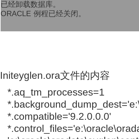
已经卸载数据库。
ORACLE 例程已经关闭。
Initeyglen.ora文件的内容
*.aq_tm_processes=1
*.background_dump_dest='e:\
*.compatible='9.2.0.0.0'
*.control_files='e:\oracle\orad