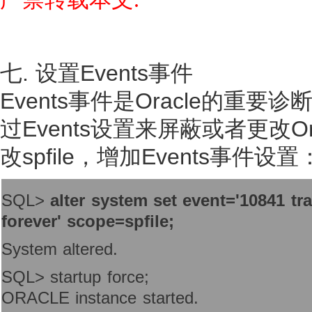
七. 设置Events事件
Events事件是Oracle的
过Events设置来屏蔽或者更改
改spfile，增加Events事件设置
SQL>
alter system set event='10841 t
forever' scope=spfile;
System altered.
SQL> startup force;
ORACLE instance started.