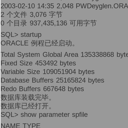
2003-02-10 14:35 2,048 PWDeyglen.OR
2 个文件 3,076 字节
0 个目录 937,435,136 可用字节
SQL> startup
ORACLE 例程已经启动。
Total System Global Area 135338868 byt
Fixed Size 453492 bytes
Variable Size 109051904 bytes
Database Buffers 25165824 bytes
Redo Buffers 667648 bytes
数据库装载完毕。
数据库已经打开。
SQL> show parameter spfile
NAME TYPE