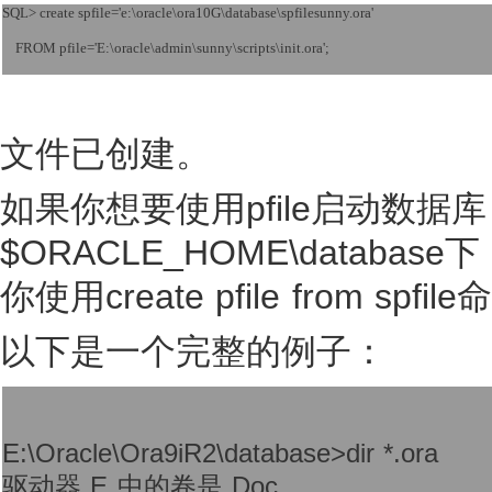
SQL> create spfile='e:\oracle\ora10G\database\spfilesunny.ora' 
    FROM pfile='E:\oracle\admin\sunny\scripts\init.ora';
文件已创建。
如果你想要使用pfile启动数据库
$ORACLE_HOME\database
你使用create pfile from s
以下是一个完整的例子：
E:\Oracle\Ora9iR2\database>dir *.ora
驱动器 E 中的卷是 Doc