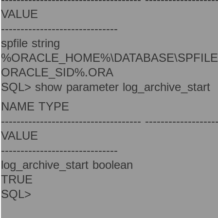
VALUE
------------------------------
spfile string
%ORACLE_HOME%\DATABASE\SPFIL
ORACLE_SID%.ORA
SQL> show parameter log_archive_start
NAME TYPE
------------------------------------ ------------------
VALUE
------------------------------
log_archive_start boolean
TRUE
SQL>