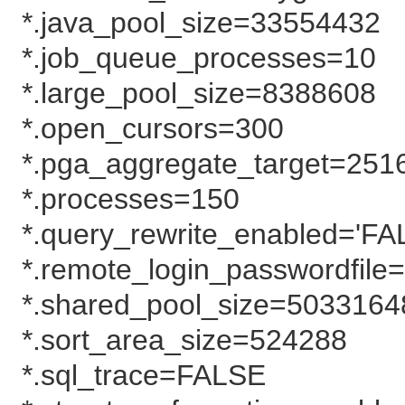
*.java_pool_size=33554432
*.job_queue_processes=10
*.large_pool_size=8388608
*.open_cursors=300
*.pga_aggregate_target=251
*.processes=150
*.query_rewrite_enabled='FA
*.remote_login_passwordfil
*.shared_pool_size=5033164
*.sort_area_size=524288
*.sql_trace=FALSE