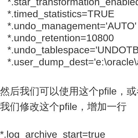
*.star_transformation_enabl
*.timed_statistics=TRUE
*.undo_management='AUTO'
*.undo_retention=10800
*.undo_tablespace='UNDOTB
*.user_dump_dest='e:\oracle
然后我们可以使用这个pfile
我们修改这个pfile，增加一行
*.log_archive_start=true