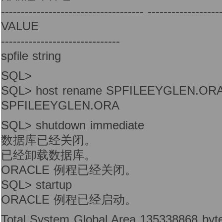
------------------------------------ ------------------
VALUE
------------------------------
spfile string
SQL>
SQL> host rename SPFILEEYGLEN.ORA
SPFILEEYGLEN.ORA
SQL> shutdown immediate
数据库已经关闭。
已经卸载数据库。
ORACLE 例程已经关闭。
SQL> startup
ORACLE 例程已经启动。
Total System Global Area 135338868 byt