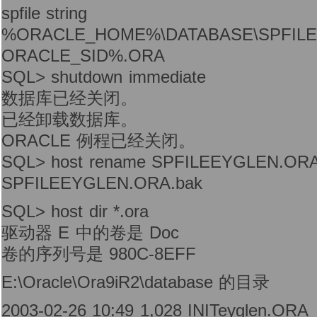
spfile string
%ORACLE_HOME%\DATABASE\SPFIL
ORACLE_SID%.ORA
SQL> shutdown immediate
数据库已经关闭。
已经卸载数据库。
ORACLE 例程已经关闭。
SQL> host rename SPFILEEYGLEN.OR
SPFILEEYGLEN.ORA.bak
SQL> host dir *.ora
驱动器 E 中的卷是 Doc
卷的序列号是 980C-8EFF
E:\Oracle\Ora9iR2\database 的目录
2003-02-26 10:49 1,028 INITeyglen.ORA