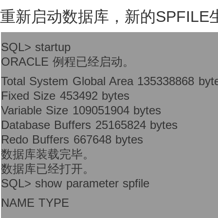
重新启动数据库，新的SPFILE
SQL> startup
ORACLE 例程已经启动。
Total System Global Area 135338868 byt
Fixed Size 453492 bytes
Variable Size 109051904 bytes
Database Buffers 25165824 bytes
Redo Buffers 667648 bytes
数据库装载完毕。
数据库已经打开。
SQL> show parameter spfile
NAME TYPE
------------------------------------ ------------------