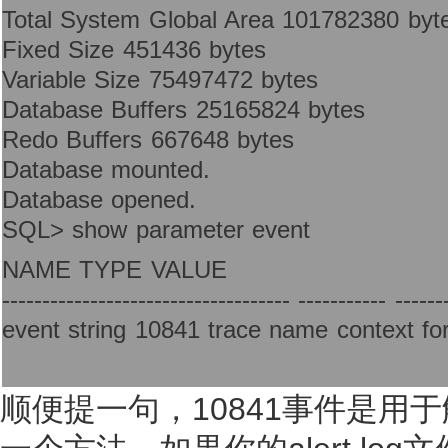
Total System Global Area 101782380 byt
Fixed Size 451436 bytes
Variable Size 75497472 bytes
Database Buffers 25165824 bytes
Redo Buffers 667648 bytes
Database mounted.
Database opened.
SQL> show parameter event
NAME TYPE VALUE
------------------------------------ ----------- ------
event string 10841 trace name context fo
顺便提一句，10841事件是用于解决Or