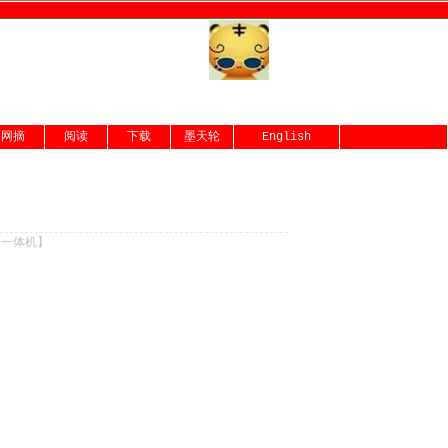
网摘
阅读
下载
墨天轮
English
份一体机
】