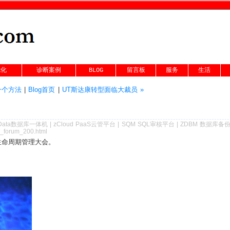
优化
诊断案例
BLOG
留言板
服务
生活
的一个方法
|
Blog首页
|
UT斯达康转型面临大裁员 »
Data数据库一体机
|
zCloud PaaS云管平台
|
SQM SQL审核平台
|
ZDBM 数据库备
c_forum_200.html
息生命周期管理大会。