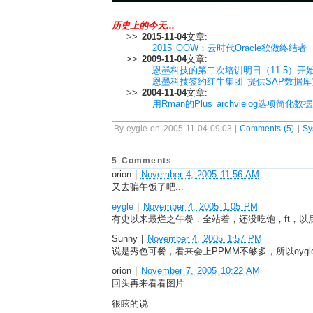
历史上的今天...
>>
2015-11-04
文章:
2015 OOW：云时代Oracle欲做终结者
>>
2009-11-04
文章:
恩墨科技的第二次培训明日（11.5）开
恩墨科技签约红牛集团 提供SAP数据
>>
2004-11-04
文章:
用Rman的Plus archvielog选项简化
By eygle on 2005-11-04 09:03 |
Comments (5)
|
Sy
5 Comments
orion
|
November 4, 2005 11:56 AM
又去骗午饭了吧...
eygle
|
November 4, 2005 1:05 PM
有史以来最烂之午餐，全站着，还没吃饱，ft，以后不
Sunny
|
November 4, 2005 1:57 PM
说是秀色可餐，看来会上PPMM不够多，所以eygl
orion
|
November 7, 2005 10:22 AM
回头再来看看图片
很眩的说