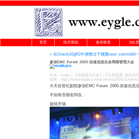
首页
技术基础
备份恢复
SQL
« 在Oracle10gR2中调整过于频繁user commit
参加EMC Forum 2005-加速信息生命周期管理大会
作者：
eygle
|
【转载请注
出处
】|【
云和恩墨
领先的
z
链接：
https://www.eygle.com/archives/2005/11/ioem
今天在世纪剧院参加EMC Forum 2005-加速信
不知有否朋友同在...
超炫开场: