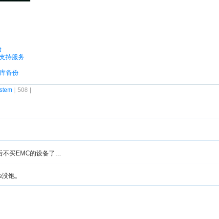
始
库支持服务
数据库备份
stem
| 508 |
买EMC的设备了...
e没饱。