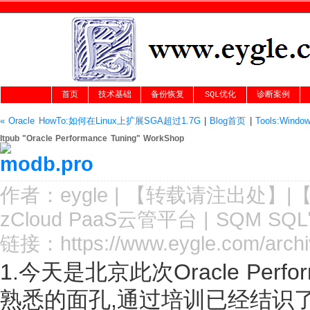
首页
技术基础
备份恢复
SQL优化
诊断案例
« Oracle HowTo:如何在Linux上扩展SGA超过1.7G
|
Blog首页
|
Tools:Window
Itpub "Oracle Performance Tuning" WorkShop
作者：
eygle
|
【转载请注
出处
】|
zCloud PaaS云管平台
|
SQM SQ
链接：
https://www.eygle.com/arch
1.今天是北京此次Oracle Perf
熟悉的面孔,通过培训已经结识了