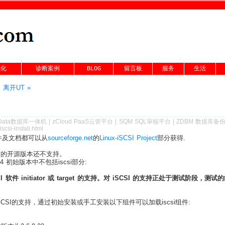
优化
诊断案例
BLOG
留言板
服务
生活
|
离开UT »
Data数据库一体机
|
zCloud PaaS云管平台
|
SQM SQL审核平台
|
ZDBM 数据库备
scsi-install.html
软件及文档都可以从
sourceforge.net
的
Linux-iSCSI Project
部分获得.
，目前的开源版本还不支持。
AS4 初始版本中不包括iscsi部分:
I 软件 initiator 或 target 的支持。对 iSCSI 的支持正处于测试阶段
含了关于iSCSI的支持，通过初始安装或手工安装以下组件可以加载iscsi组件: