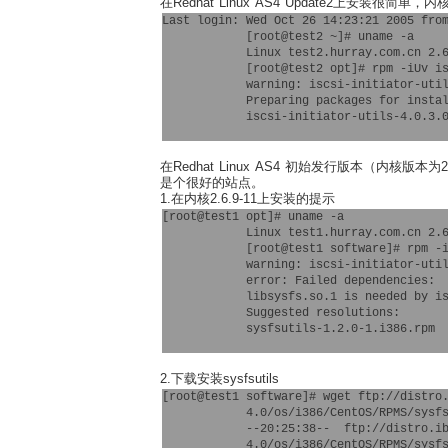
在Redhat Linux AS4 Update2上安装很简单，内核
Last login: Wed Oct 26 14:23:21 2005 from
            [root@test2 ~]# uname -a

            Linux test2.hurray.com.cn 2.6
            [root@test2 opt]# rpm -iUv is
            warning: iscsi-initiator-util
            Preparing packages for instal
            iscsi-initiator-utils-4.0.3.0
在Redhat Linux AS4 初始发行版本（内核版本为2.
是个很好的站点。
1.在内核2.6.9-11上安装的提示
[root@test1 opt]# uname -a

            Linux test1.hurray.com.cn 2.6
            [root@test1 software]# rpm -i
            warning: iscsi-initiator-util
            error: Failed dependencies:

            libsysfs.so.1 is needed by is
            Suggested resolutions:

            sysfsutils-1.2.0-1.i386.rpm

2.下载安装sysfsutils
[root@test1 software]# wget ftp://distro.
            4.0/os/i386/CentOS/RPMS/sysfs
            --20:25:38--  ftp://distro.ib
            4.0/os/i386/CentOS/RPMS/sysfs