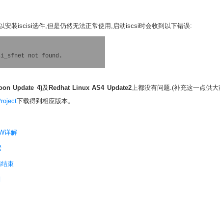
本可以安装iscisi选件,但是仍然无法正常使用,启动iscsi时会收到以下错误:
si_sfnet not found.
roon Update 4)
及
Redhat Linux AS4 Update2
上都没有问题.(补充这一点供大
roject
下载得到相应版本。
OW详解
据
满结束
则