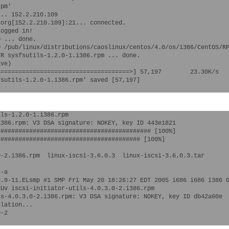
pm'

.. 152.2.210.109

org[152.2.210.109]:21... connected.

ogged in!

 ... done.

 /pub/linux/distributions/caoslinux/centos/4.0/os/i386/CentOS/RP
R sysfsutils-1.2.0-1.i386.rpm ... done.

ve)

====================================>] 57,197        23.30K/s

sutils-1.2.0-1.i386.rpm' saved [57,197]

ls-1.2.0-1.i386.rpm

386.rpm: V3 DSA signature: NOKEY, key ID 443e1821

########################################## [100%]

####################################### [100%]

0-2.i386.rpm  linux-iscsi-3.6.0.3  linux-iscsi-3.6.0.3.tar  
-a

.9-11.ELsmp #1 SMP Fri May 20 18:26:27 EDT 2005 i686 i686 i386 G
Uv iscsi-initiator-utils-4.0.3.0-2.i386.rpm

s-4.0.3.0-2.i386.rpm: V3 DSA signature: NOKEY, key ID db42a60e

lation...

-2
