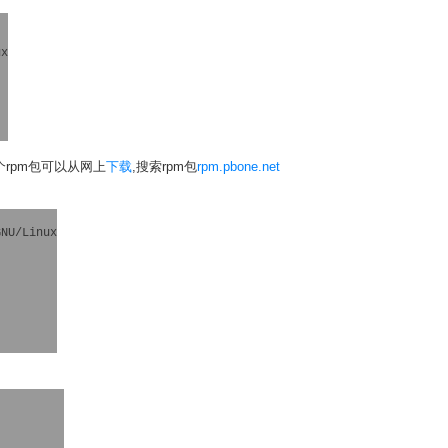
x

，这个rpm包可以从网上
下载
,搜索rpm包
rpm.pbone.net
NU/Linux
