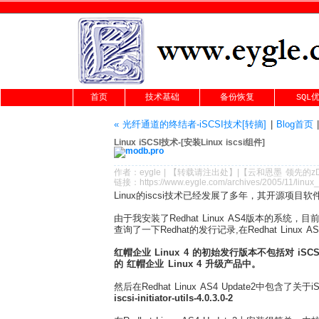
首页
技术基础
备份恢复
SQL
« 光纤通道的终结者-iSCSI技术[转摘]
|
Blog首页
Linux iSCSI技术-[安装Linux iscsi组件]
作者：
eygle
|
【转载请注
出处
】|【
云和恩墨
领先的
z
链接：
https://www.eygle.com/archives/2005/11/linux_i
Linux的iscsi技术已经发展了多年，其开源项目
由于我安装了Redhat Linux AS4版本的系统
查询了一下Redhat的发行记录,在Redhat Linux 
红帽企业 Linux 4 的初始发行版本不包括对 iSCS
的 红帽企业 Linux 4 升级产品中。
然后在Redhat Linux AS4 Update2中包
iscsi-initiator-utils-4.0.3.0-2