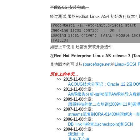
至此iSCSI安装完成。
经过测试,虽然Redhat Linux AS4 初始发行版
[root@test1 ~]# /etc/init.d/iscsi start
Checking iscsi config:  [  OK  ]
Loading iscsi driver:  FATAL: Module isc
[FAILED] 
如想正常使用,还需要安装开源选件.
在
Red Hat Enterprise Linux AS release 3 (Ta
其他版本的可以从
sourceforge.net
的
Linux-iSCSI P
历史上的今天...
>>
2015-11-08
文章:
ACOUG技术分享记：Oracle 12.2及O
>>
2011-11-08
文章:
AWR报告分析-如何清理AWR的导入数
>>
2009-11-08
文章:
恩墨科技的第二次培训(2009年11月)圆
>>
2007-11-08
文章:
streams流复制ORA-01403错误解决一
>>
2006-11-08
文章:
DB link与检查点(checkpoint)和SCN
>>
2004-11-08
文章:
滚滚红尘
月光-王心凌