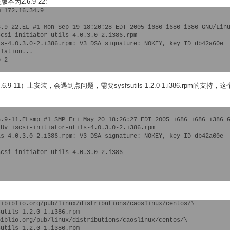
版本为2.6.9-22:
 172.16.34.9

.9-22.EL #1 Mon Sep 19 18:20:28 EDT 2005 i686 i686 i386 GNU/Linu
csi-initiator-utils-4.0.3.0-2.i386.rpm

s-4.0.3.0-2.i386.rpm: V3 DSA signature: NOKEY, key ID db42a60e

lation...

-2

6.9-11）上安装，会遇到点问题，需要sysfsutils-1.2.0-1.i386.rpm的支持
.9-11.ELsmp #1 SMP Fri May 20 18:26:27 EDT 2005 i686 i686 i386 G
Uv iscsi-initiator-utils-4.0.3.0-2.i386.rpm

s-4.0.3.0-2.i386.rpm: V3 DSA signature: NOKEY, key ID db42a60e

csi-initiator-utils-4.0.3.0-2.i386

ibiblio.org/pub/linux/distributions/caoslinux/centos/\

utils-1.2.0-1.i386.rpm

iblio.org/pub/linux/distributions/caoslinux/centos/\

utils-1.2.0-1.i386.rpm
