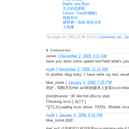
Rattle and Burn
九月的高跟鞋
Lemon Tree(柠檬树)
纯真年代
推荐第一首歌:同步过冬
上海滩
By eygle on 2005-11-08 10:14 |
Comments (8)
|
Sy
8 Comments
senne
|
December 2, 2005 3:11 AM
have you done some speed test?and what's your
eygle
|
December 2, 2005 11:12 AM
In another blog entry ,I have write my test result
blue_stone
|
January 4, 2006 7:26 PM
您好，我刚才在rhel as4初始版本上安装iscsi-initiator-ut
[root@server ~]# /etc/init.d/iscsi start
Checking iscsi [ 纭? ]
^[[?1;2cLoading iscsi driver: FATAL: Module iscs
eygle
|
January 4, 2006 9:31 PM
blue_stone,你好;
rhel as4 r1虽然可以成功安装iscsi-initiator-utils-4.0