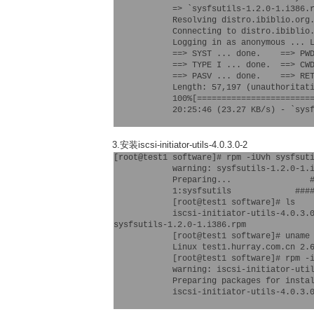
            => `sysfsutils-1.2.0-1.i386.r
            Resolving distro.ibiblio.org.
            Connecting to distro.ibiblio.
            Logging in as anonymous ... L
            ==> SYST ... done.    ==> PWD
            ==> TYPE I ... done.  ==> CWD
            ==> PASV ... done.    ==> RET
            Length: 57,197 (unauthoritati
            100%[========================
            20:25:46 (23.27 KB/s) - `sysf
3.安装iscsi-initiator-utils-4.0.3.0-2
[root@test1 software]# rpm -iUvh sysfsuti
            warning: sysfsutils-1.2.0-1.i
            Preparing...                #
            1:sysfsutils             ####
            [root@test1 software]# ls

            iscsi-initiator-utils-4.0.3.
sysfsutils-1.2.0-1.i386.rpm

            [root@test1 software]# uname 
            Linux test1.hurray.com.cn 2.6
            [root@test1 software]# rpm -i
            warning: iscsi-initiator-util
            Preparing packages for instal
            iscsi-initiator-utils-4.0.3.0