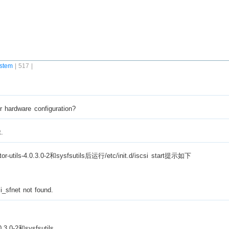
stem
| 517 |
 hardware configuration?
.
ils-4.0.3.0-2和sysfsutils后运行/etc/init.d/iscsi start提示如下
i_sfnet not found.
.3.0-2和sysfsutils