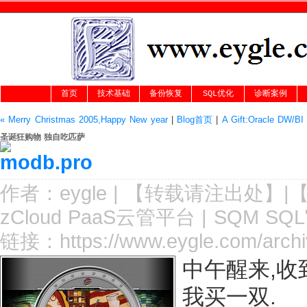
首页
技术基础
备份恢复
SQL优化
诊断案例
« Merry Christmas 2005,Happy New year
|
Blog首页
|
A Gift:Oracle DW/BI
圣诞狂购物 独自吃匹萨
作者：
eygle
|
【转载请注
出处
】|
zCloud PaaS云管平台
|
SQM SQ
链接：
https://www.eygle.com/arch
中午醒来,收
我买一双.