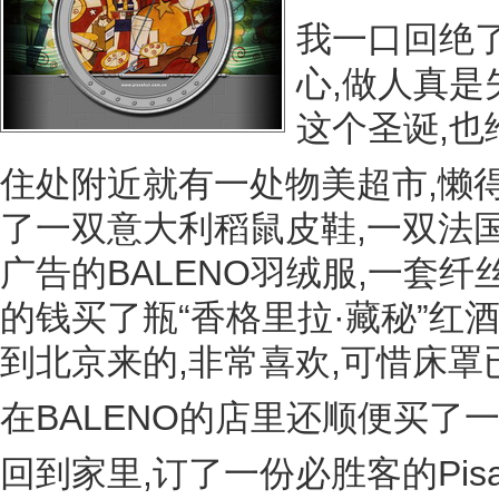
我一口回绝了
心,做人真是
这个圣诞,也
住处附近就有一处物美超市,懒得
了一双意大利稻鼠皮鞋,一双法
广告的BALENO羽绒服,一套纤
的钱买了瓶“香格里拉·藏秘”红
到北京来的,非常喜欢,可惜床罩已
在BALENO的店里还顺便买了一
回到家里,订了一份必胜客的Pis