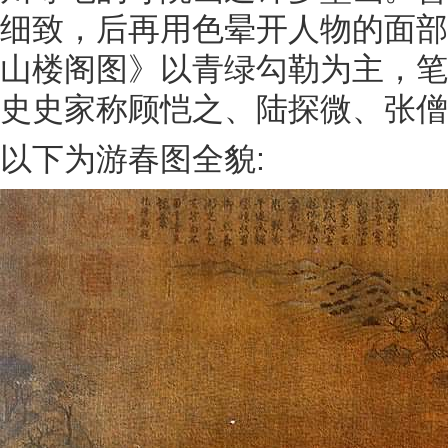
细致，后再用色晕开人物的面部
山楼阁图》以青绿勾勒为主，笔
史史家称顾恺之、陆探微、张僧
以下为游春图全貌: