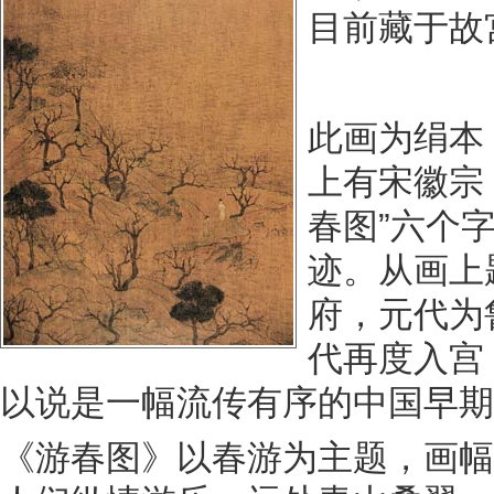
目前藏于故
此画为绢本
上有宋徽宗（
春图”六个
迹。从画上
府，元代为
代再度入宫
以说是一幅流传有序的中国
《游春图》以春游为主题，画幅