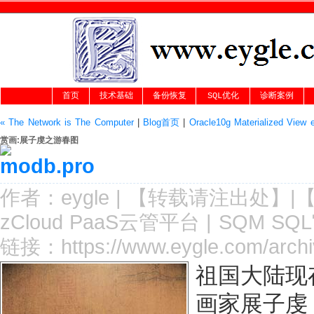
首页
技术基础
备份恢复
SQL优化
诊断案例
« The Network is The Computer
|
Blog首页
|
Oracle10g Materialized View 
赏画:展子虔之游春图
作者：
eygle
|
【转载请注
出处
】|
zCloud PaaS云管平台
|
SQM SQ
链接：
https://www.eygle.com/archi
祖国大陆现
画家展子虔