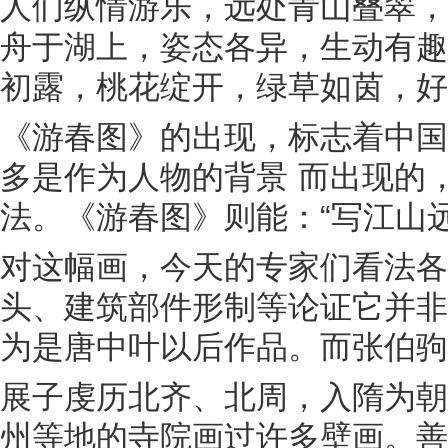
人们纵情游乐，远处青山叠翠，
舟于湖上，姿态各异，生动有趣
初露，桃花绽开，绿草如茵
《游春图》的出现，标志着中国
多是作为人物的背景 而出现的
法。《游春图》则能：“写江山
对这幅画，今天的专家们看法各
头、建筑部件形制等论证它并非
为是唐中叶以后作品。而张伯驹
展子虔历北齐、北周，入隋为朝
州等地的寺院画过许多壁画。善