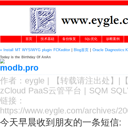
首页
技术基础
备份恢复
SQL优化
诊断案例
« Install MT WYSIWYG plugin FCKeditor
|
Blog首页
|
Oracle Diagnostic
Today is the Birthday Of AnAn
作者：
eygle
|
【转载请注
出处
】|
zCloud PaaS云管平台
|
SQM SQ
链接：
https://www.eygle.com/archives/20
今天早晨收到朋友的一条短信: