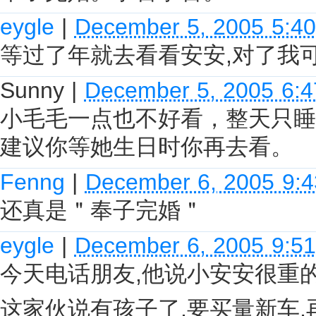
eygle
|
December 5, 2005 5:4
等过了年就去看看安安,对了我
Sunny
|
December 5, 2005 6:
小毛毛一点也不好看，整天只睡
建议你等她生日时你再去看。
Fenng
|
December 6, 2005 9:
还真是＂奉子完婚＂
eygle
|
December 6, 2005 9:5
今天电话朋友,他说小安安很重的
这家伙说有孩子了,要买量新车,再