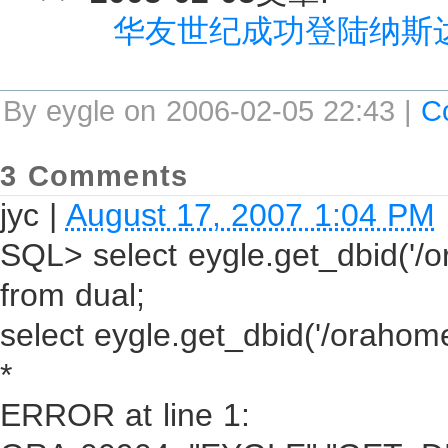
华友世纪成功登陆纳斯
By eygle on 2006-02-05 22:43 |
C
3 Comments
jyc
|
August 17, 2007 1:04 PM
SQL> select eygle.get_dbid('/or
from dual;
select eygle.get_dbid('/orahome
*
ERROR at line 1: