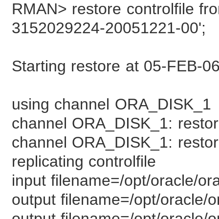
RMAN> restore controlfile fro
3152029224-20051221-00';
Starting restore at 05-FEB-0
using channel ORA_DISK_1
channel ORA_DISK_1: restorin
channel ORA_DISK_1: restor
replicating controlfile
input filename=/opt/oracle/or
output filename=/opt/oracle/o
output filename=/opt/oracle/o