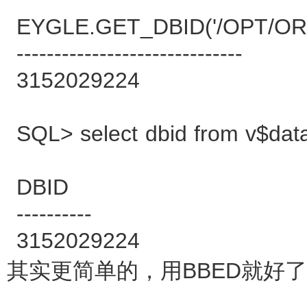
EYGLE.GET_DBID('/OPT/O
------------------------------
3152029224
SQL> select dbid from v$dat
DBID
----------
3152029224
其实更简单的，用BBED就好