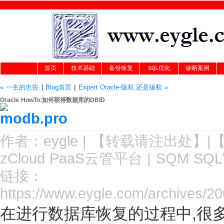
首页
技术基础
备份恢复
SQL优化
诊断案例
« 一生的忠告
|
Blog首页
|
Expert Oracle-版权,还是版权 »
Oracle HowTo:如何获得数据库的DBID
作者：
eygle
|
【转载请注
出处
】|
zCloud PaaS云管平台
|
SQM SQ
链接：
https://www.eygle.com/archives/2
在进行数据库恢复的过程中,很多时