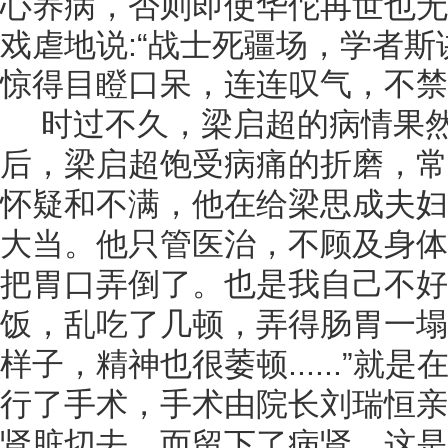
心养病，否则即使华佗再世也无
戏虐地说:“战士死疆场，学者
惊得目瞪口呆，连连叹气，不禁
时过不久，梁启超的病情果然
后，梁启超饱受病痛的折磨，常
怀疑和不满，他在给梁思成夫妇
大当。他只管医治，不顾及身体
把胃口弄倒了。也是我自己不好
饭，乱吃了几顿，弄得肠胃一塌
样子，精神也很萎顿......”
行了手术，手术由院长刘瑞恒亲
肾脏切去，而留下了病肾，这是