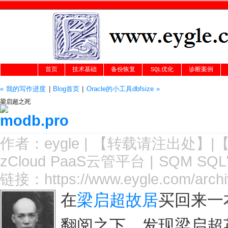
首页
技术基础
备份恢复
SQL优化
诊断案例
« 我的写作进度
|
Blog首页
|
Oracle的小工具dbfsize »
梁启超之死
作者：
eygle
|
【转载请注
出处
】|
zCloud PaaS云管平台
|
SQM SQ
链接：
https://www.eygle.com/arch
在
梁启超故居
买回来一
翻阅之下，发现梁启超