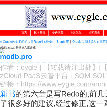
首页
技术基础
备份恢复
SQL优化
诊断案例
« Oracle热备期间的过量Redo生成控制
|
Blog首页
|
Oracle以48.6%占有率
感谢d.c.b.a 新书第六章定稿
作者：
eygle
|
【转载请注
出处
】|
zCloud PaaS云管平台
|
SQM SQ
链接：
https://www.eygle.com/arch
新书
的第六章是写Redo的,前几
了很多好的建议,经过修正,这一