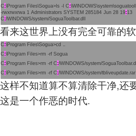
C
:
\Program Files\Sogua>ls -l C
:
\WINDOWS\system\soguatoolb
-rwxrwxrwa 1 Administrators SYSTEM 285184 Jun 28 19
:
13
C
:
/WINDOWS/system/SoguaToolbar.dll
看来这世界上没有完全可靠的软
C
:
\Program Files\Sogua>cd ..
C
:
\Program Files>rm -rf Sogua
C
:
\Program Files>rm -rf C
:
/WINDOWS/system/SoguaToolbar.dl
C
:
\Program Files>rm -rf C
:
/WINDOWS/system/tbliveupdate.rar
这样不知道算不算清除干净,还
这是一个作恶的时代.