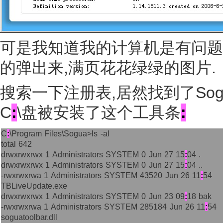
可是我知道我的计算机是有问题的
的弹出来,满页花花绿绿的图片.
搜索一下注册表,居然找到了Sogu
C
:
\盘被安装了这个工具条
:
C
:
\Program Files\Sogua>ls -al
total 642
drwxrwxrwx 1 Administrators SYSTEM 0 Jun 27 15
:
04 .
drwxrwxrwx 1 Administrators SYSTEM 0 Jun 27 15
:
04 ..
-rwxrwxrwa 1 Administrators SYSTEM 43520 Jun 26 11
:
54
TBLiveUpdate.exe
drwxrwxrwx 1 Administrators SYSTEM 0 Jun 23 09
:
18 bak
-rwxrwxrwa 1 Administrators SYSTEM 285184 Jun 26 11
:
54
soguatoolbar.dll