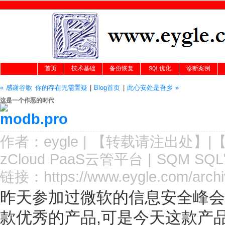
首页
技术基础
备份恢复
SQL优化
诊断案例
« 感谢谷歌 你的存在无需置疑
|
Blog首页
|
此心安处是吾乡 »
这是一个作恶的时代
作者：
eygle
|
【转载请注
出处
】|
zCloud PaaS云管平台
|
SQM SQ
链接：
https://www.eygle.com/arch
昨天参加过微软的信息安全峰会
款优秀的产品,可是今天这款产