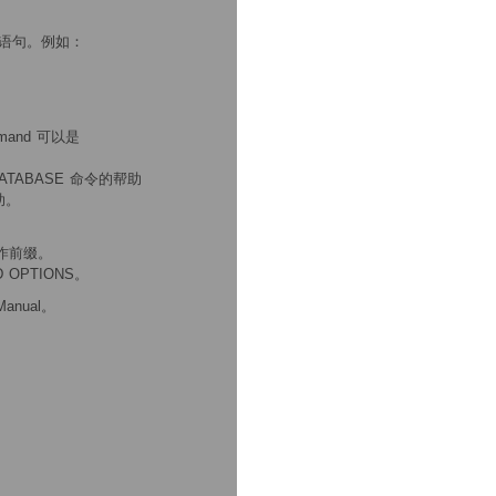
 语句。例如：
mand 可以是
 DATABASE 命令的帮助
助。
”作前缀。
OPTIONS。
anual。