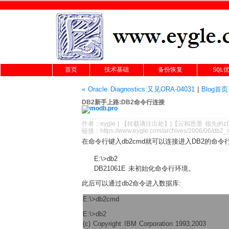
首页
技术基础
备份恢复
SQL
« Oracle Diagnostics:又见ORA-04031
|
Blog首页
DB2新手上路:DB2命令行连接
作者：
eygle
|
【转载请注
出处
】|【
云和恩墨
领先的
z
链接：
https://www.eygle.com/archives/2006/06/db2
在命令行键入db2cmd就可以连接进入DB2的命令行
E:\>db2
DB21061E 未初始化命令行环境。
此后可以通过db2命令进入数据库:
E:\>db2cmd
E:\>db2
(c) Copyright IBM Corporation 1993,2003