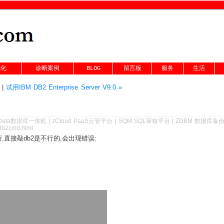
优化
诊断案例
BLOG
留言板
服务
生活
|
试用IBM DB2 Enterprise Server V9.0 »
Data数据库一体机
|
zCloud PaaS云管平台
|
SQM SQL审核平台
|
ZDBM 数据库备
_db2cmd.html
.直接敲db2是不行的,会出现错误: