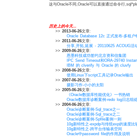
这与Oracle不同,Oracle可以直接通过命令行,sql*p
历史上的今天...
>>
2013-06-26
文章:
Oracle Database 12c 正式发布-
>>
2011-06-26
文章:
分享,开拓,延展 - 20110625 ACOUG
>>
2009-06-26
文章:
恩墨科技成功签约北京资和信集团
IPC Send Timeout和ORA-29740 Instan
IBM 的 clverify 与 Oracle 的 cluvfy
>>
2008-06-26
文章:
使用Linux下script工具记录Oracle输出
>>
2007-06-26
文章:
摄影习作-小小的太阳
>>
2005-06-26
文章:
《Oracle数据库性能优化》一书热销
Oracle数据库诊断案例-redo log日
>>
2004-06-26
文章:
Oracle诊断案例-Sql_trace之一
Oracle诊断案例-Sql_trace之二
Oracle诊断案例-Spfile案例一则
10g新特性之-expdp与传统exp的速度比
10g新特性之-跨平台传输表空间
Oracle中password file的作用及说明