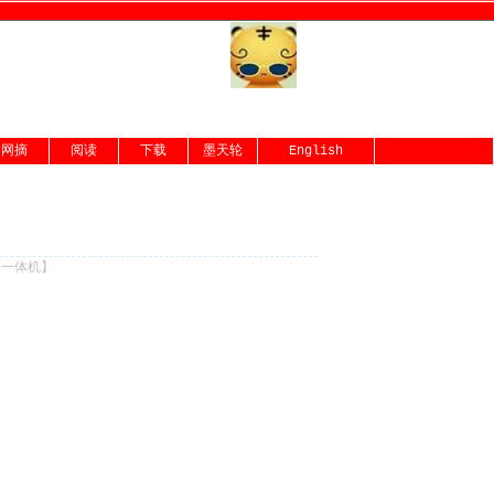
网摘
阅读
下载
墨天轮
English
份一体机
】