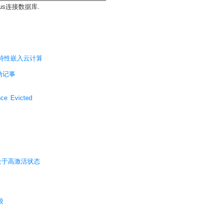
lus连接数据库.
多租户特性嵌入云计算
活动记事
ce Evicted
志组处于高激活状态
较