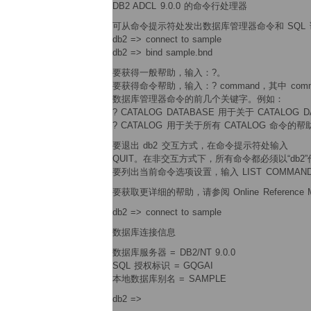
DB2 ADCL 9.0.0 的命令行处理器
可从命令提示符处发出数据库管理器命令和 SQL
db2 => connect to sample
db2 => bind sample.bnd
要获得一般帮助，输入：?。
要获得命令帮助，输入：? command，其中 com
数据库管理器命令的前几个关键字。例如：
? CATALOG DATABASE 用于关于 CATALOG
? CATALOG 用于关于所有 CATALOG 命令的帮
要退出 db2 交互方式，在命令提示符处输入
QUIT。在非交互方式下，所有命令都必须以“db2
要列出当前命令选项设置，输入 LIST COMMAND 
要获取更详细的帮助，请参阅 Online Reference M
db2 => connect to sample
数据库连接信息
数据库服务器 = DB2/NT 9.0.0
SQL 授权标识 = GQGAI
本地数据库别名 = SAMPLE
db2 =>