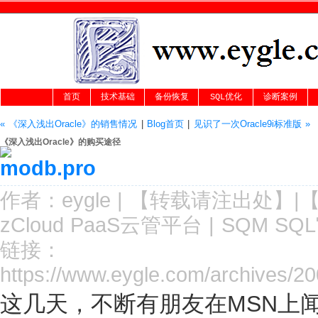
首页
技术基础
备份恢复
SQL优化
诊断案例
« 《深入浅出Oracle》的销售情况
|
Blog首页
|
见识了一次Oracle9i标准版 »
《深入浅出Oracle》的购买途径
作者：
eygle
|
【转载请注
出处
】|
zCloud PaaS云管平台
|
SQM SQ
链接：
https://www.eygle.com/archives/2
这几天，不断有朋友在MSN上闻