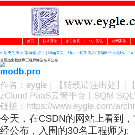
首页
技术基础
备份恢复
SQL优化
诊断案例
« 历史的湮没-南新仓记行
|
Blog首页
|
Oracle初学者入门指南-什么是DUL? »
首届杰出数据库工程师终选名单公布
作者：
eygle
|
【转载请注
出处
】|
zCloud PaaS云管平台
|
SQM SQ
链接：
https://www.eygle.com/archi
今天，在CSDN的网站上看到，
经公布，入围的30名工程师为: