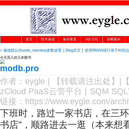
首页
技术基础
备份恢复
SQL优化
诊断案例
« 修改默认的undo_retention参数设置
|
Blog首页
|
使用RMAN进行基于时间点
今天买入的几本图书
作者：
eygle
|
【转载请注
出处
】|
zCloud PaaS云管平台
|
SQM SQ
链接：
https://www.eygle.com/arc
下班时，路过一家书店，在三环
书店"，顺路进去一逛（本来想