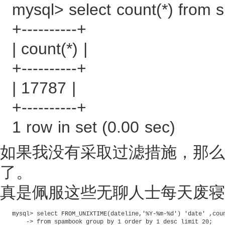
mysql> select count(*) from
+----------+
| count(*) |
+----------+
| 17787 |
+----------+
1 row in set (0.00 sec)
如果我没有采取过滤措施，那么
了。
真是佩服这些无聊人士每天废寝
mysql> select FROM_UNIXTIME(dateline,'%Y-%m-%d') 'date' ,coun
    -> from spambook group by 1 order by 1 desc limit 20;
