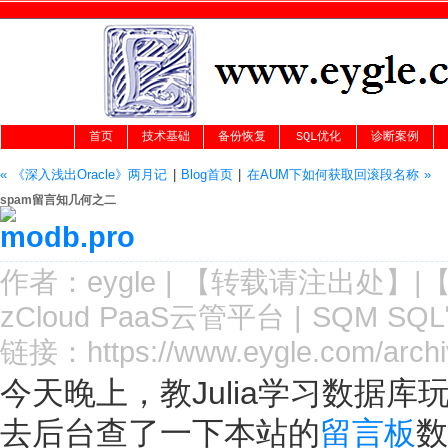
首页
技术基础
备份恢复
SQL优化
诊断案例
« 《深入浅出Oracle》两月记
|
Blog首页
|
在AUM下如何获取回滚段名称 »
spam留言知几何之二
作者：
eygle
|
【转载请注
出处
】|
zCloud PaaS云管平台
|
SQM SQ
链接：
https://www.eygle.com/arc
今天晚上，教Julia学习数据库
去后台查了一下本站的
留言板
数