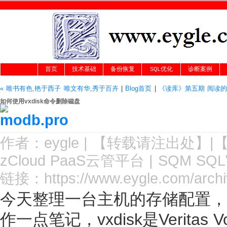
首页
技术基础
备份恢复
SQL优化
诊断案例
« 唯书有色,艳于西子 唯文有华,秀于百卉
|
Blog首页
|
《读库》第五期 阅读的
如何使用vxdisk命令删除磁盘
作者：
eygle
|
【转载请注
出处
】|
zCloud PaaS云管平台
|
SQM SQ
链接：
https://www.eygle.com/arch
今天整理一台主机的存储配置，研究
作一点笔记，vxdisk是Veritas