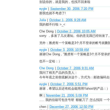
别说你的，就是我的，也找不回来啦
eygle
|
September 30, 2006 7:20 PM
那我也就不考虑了!
Julia
|
October 1, 2006 9:28 AM
我的都不行啦 >_<
Che Dong
|
October 2, 2006 10:05 AM
sorry ，多发了几次通知。你的意见我已经转
另外：雅虎有一个策略是3个月不登录的帐号就删
eygle
|
October 3, 2006 10:59 AM
谢谢Che Dong，“雅虎有一个策略是3个月不登
也不一定哈：）
Che Dong
|
October 7, 2006 9:31 AM
我问了相关产品的负责人：
今年年底之前彻底解决这个，方式为：邮政编码去
eygle
|
October 7, 2006 5:51 PM
谢谢，希望以后还有机会能用用Yahoo!的产品：）
啊
|
November 21, 2006 5:09 PM
..... 我的信箱可包含号呀 都被刀了 怎么找回 一
chen
|
December 27, 2006 12:50 PM