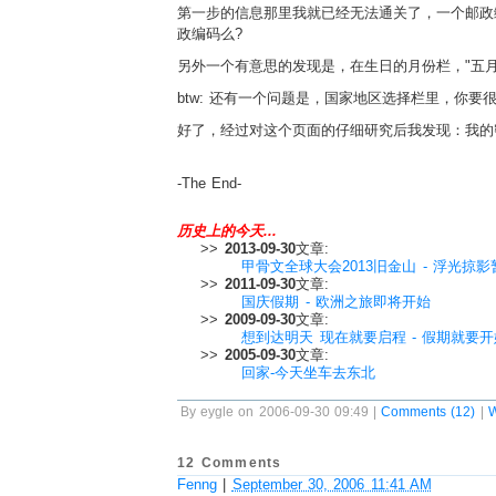
第一步的信息那里我就已经无法通关了，一个邮政
政编码么?
另外一个有意思的发现是，在生日的月份栏，"五月
btw: 还有一个问题是，国家地区选择栏里，你要
好了，经过对这个页面的仔细研究后我发现：我的
-The End-
历史上的今天...
>>
2013-09-30
文章:
甲骨文全球大会2013旧金山 - 浮光掠
>>
2011-09-30
文章:
国庆假期 - 欧洲之旅即将开始
>>
2009-09-30
文章:
想到达明天 现在就要启程 - 假期就要
>>
2005-09-30
文章:
回家-今天坐车去东北
By eygle on 2006-09-30 09:49 |
Comments (12)
|
12 Comments
Fenng
|
September 30, 2006 11:41 AM