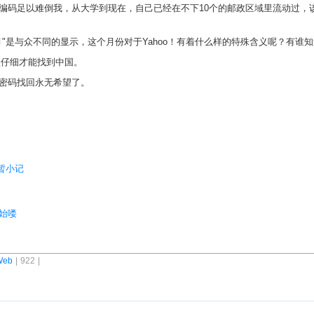
编码足以难倒我，从大学到现在，自己已经在不下10个的邮政区域里流动过，
"是与众不同的显示，这个月份对于Yahoo！有着什么样的特殊含义呢？有谁知
很仔细才能找到中国。
密码找回永无希望了。
影暂小记
开始喽
Web
| 922 |