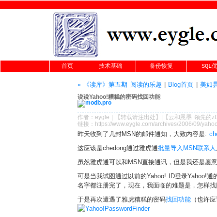
首页
技术基础
备份恢复
SQL
« 《读库》第五期 阅读的乐趣
|
Blog首页
|
美如昙
说说Yahoo!糟糕的密码找回功能
作者：
eygle
|
【转载请注
出处
】|【
云和恩墨
领先的
z
链接：
https://www.eygle.com/archives/2006/09/yaho
昨天收到了几封MSN的邮件通知，大致内容是:
ch
这应该是chedong通过雅虎通
批量导入MSN联系人
虽然雅虎通可以和MSN直接通讯，但是我还是愿意
可是当我试图通过以前的Yahoo! ID登录Yah
名字都注册完了，现在，我面临的难题是，怎样找
于是再次遭遇了雅虎糟糕的密码
找回功能
（也许应