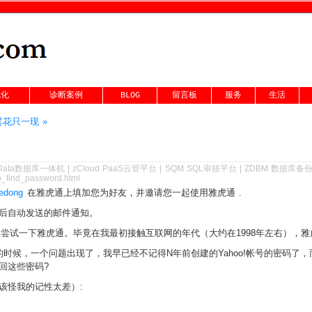
优化
诊断案例
BLOG
留言板
服务
生活
花只一现 »
Data数据库一体机
|
zCloud PaaS云管平台
|
SQM SQL审核平台
|
ZDBM 数据库备
o_find_password.html
edong
在雅虎通上填加您为好友，并邀请您一起使用雅虎通 .
后自动发送的邮件通知。
尝试一下雅虎通。毕竟在我最初接触互联网的年代（大约在1998年左右），
oo!通的时候，一个问题出现了，我早已经不记得N年前创建的Yahoo!帐号的密
回这些密码?
该怪我的记性太差）: