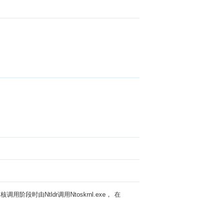
段时由Ntldr调用Ntoskrnl.exe， 在