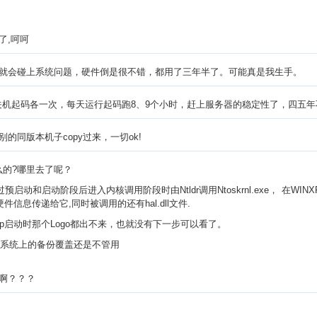
了,呵呵
p的确偶尔就会碰上系统问题，硬件倒是很不错，都用了三年半了。可能真是我生手。
开关机起码各一次，每天运行起码跑8、9个小时，赶上服务器的稳定性了，四五
同版本机子copy过来，一切ok!
什么的?哪里去了呢？
统经过预启动和启动阶段后进入内核调用阶段时由Ntldr调用Ntoskrnl.exe， 在W
收集的硬件信息传递给它,同时被调用的还有hal.dll文件.
Xp启动时那个Logo都出不来，也就没有下一步可以看了。
，系统上的备份覆盖还是不管用
啊？？？