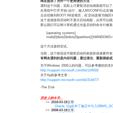
网友提供了另外一个更简便的方法
：
遇到这个问题，实际上只要取消启动画面就可以了
在系统中打开'开始-运行'，输入MSCONFIG点击
点击切换到BOOT.INI选项页，在'启动选项'功能区域中
这个选项使得启动时不显示启动画面，从而可以跳过
那么我们可以将计算机通过光盘启动到命令行修复模式
[operating systems]
multi(0)disk(0)rdisk(0)partition(2)\WINDOWS
这个方法值得尝试。
当然，这个错误还可能和启动列表损坏或者硬件有
有网友遇到的是内存问题，通过清洁、重新插拔或
关于Windows 2000上的问题，可以参考微软的支
http://support.microsoft.com/kb/124550/
关于Xp的参考文章：
http://support.microsoft.com/kb/314477/
-The End-
历史上的今天...
>>
2018-03-18
文章:
Oracle 11g在补丁修正中引入DBMS_
>>
2008-03-18
文章: