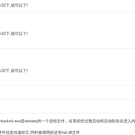
m32下,就可以了!
m32下,就可以了!
m32下,就可以了!
rnl.exe是winows的一个进程文件，在系统经过预启动和启动阶段后进入内核调用阶
收集的硬件信息传递给它,同时被调用的还有hal.dll文件.