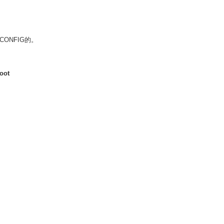
ONFIG的。
oot