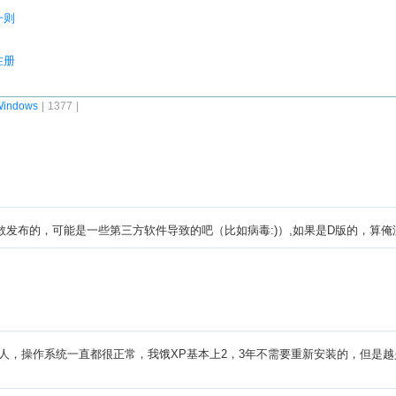
误一则
注册
indows
| 1377 |
发布的，可能是一些第三方软件导致的吧（比如病毒:)）,如果是D版的，算俺
人，操作系统一直都很正常，我饿XP基本上2，3年不需要重新安装的，但是