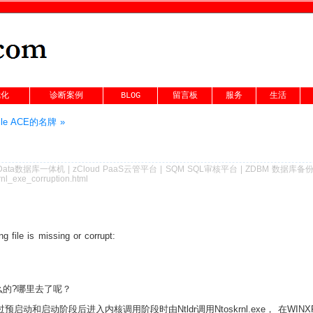
优化
诊断案例
BLOG
留言板
服务
生活
le ACE的名牌 »
Data数据库一体机
|
zCloud PaaS云管平台
|
SQM SQL审核平台
|
ZDBM 数据库备
rnl_exe_corruption.html
g file is missing or corrupt:
什么的?哪里去了呢？
统经过预启动和启动阶段后进入内核调用阶段时由Ntldr调用Ntoskrnl.exe， 在W