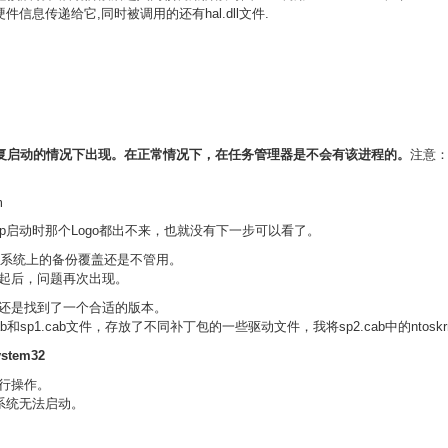
收集的硬件信息传递给它,同时被调用的还有hal.dll文件.
计算机反复启动的情况下出现。在正常情况下，在任务管理器是不会有该进程的。
注意：n
m
Xp启动时那个Logo都出不来，也就没有下一步可以看了。
，系统上的备份覆盖还是不管用。
起后，问题再次出现。
还是找到了一个合适的版本。
目录下有sp2.cab和sp1.cab文件，存放了不同补丁包的一些驱动文件，我将sp2.cab中的n
ystem32
行操作。
系统无法启动。