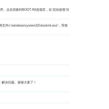
。点击切换到BOOT.INI选项页，在‘启动选项’功
dows\system32\ntoskrnl.exe”，导致
压覆盖 解决问题。谢谢大家了！