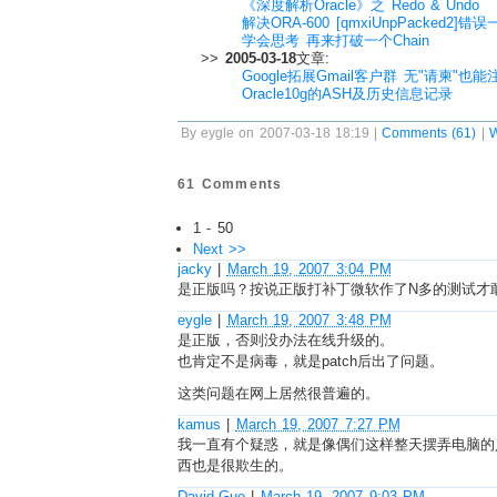
《深度解析Oracle》之 Redo & Undo
解决ORA-600 [qmxiUnpPacked2]错
学会思考 再来打破一个Chain
>>
2005-03-18
文章:
Google拓展Gmail客户群 无"请柬"也能
Oracle10g的ASH及历史信息记录
By eygle on 2007-03-18 18:19 |
Comments (61)
|
W
61 Comments
1 - 50
Next >>
jacky
|
March 19, 2007 3:04 PM
是正版吗？按说正版打补丁微软作了N多的测试才敢
eygle
|
March 19, 2007 3:48 PM
是正版，否则没办法在线升级的。
也肯定不是病毒，就是patch后出了问题。
这类问题在网上居然很普遍的。
kamus
|
March 19, 2007 7:27 PM
我一直有个疑惑，就是像偶们这样整天摆弄电脑的
西也是很欺生的。
David.Guo
|
March 19, 2007 9:03 PM