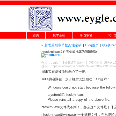
首页
技术基础
备份恢复
SQL
« 新书最后章节框架性定稿
|
Blog首页
|
收到Orac
ntoskrnl.exe文件丢失或损坏的问题解决
作者：
eygle
|
【转载请注
出处
】|【
云和恩墨
领先的
z
链接：
https://www.eygle.com/archives/2007/03/ntosk
周末实在是被微软恶心了一把。
Julia的电脑在一次开机后无法启动，XP提示：
Windows could not start because the followin
\system32\ntoskrnl.exe.
Please reinstall a copy of the above file.
ntoskrnl.exe文件找不到了，那么这个文件是干
ntoskrnl.exe是winows的一个进程文件，在系