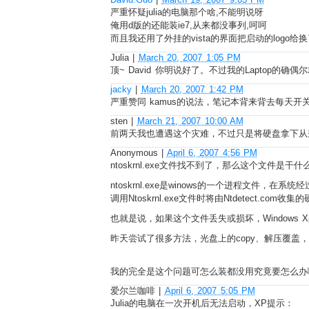
严重怀疑julia的电脑那个啥,不能明说呀
俺用d版的还能装ie7,从来都没事列,呵呵
而且我还用了外挂的vista的界面把启动的logo给换
Julia
|
March 20, 2007 1:05 PM
顶~ David 你明说好了。不过我的Lapto
jacky
|
March 20, 2007 1:42 PM
严重赞同 kamus的说法，笔记本背来背去每天
sten
|
March 21, 2007 10:00 AM
前两天我也遭遇这个灾难，不过只是将硬盘拿下从别的
Anonymous
|
April 6, 2007 4:56 PM
ntoskrnl.exe文件找不到了，那么这个文件是干
ntoskrnl.exe是winows的一个进程文件，在系
调用Ntoskrnl.exe文件时将由Ntdetect.com
也就是说，如果这个文件丢失或损坏，Windows 
昨天尝试了很多方法，光盘上的copy、解压覆盖
我的完全是这个问题可怎么装都没用究竟要怎么办
爱尔兰咖啡
|
April 6, 2007 5:05 PM
Julia的电脑在一次开机后无法启动，XP提示：