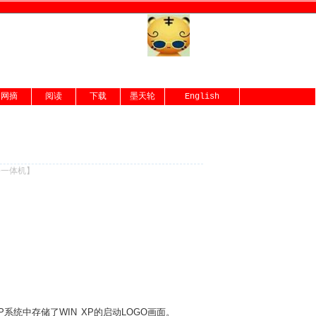
网摘
阅读
下载
墨天轮
English
份一体机
】
INXP系统中存储了WIN XP的启动LOGO画面。