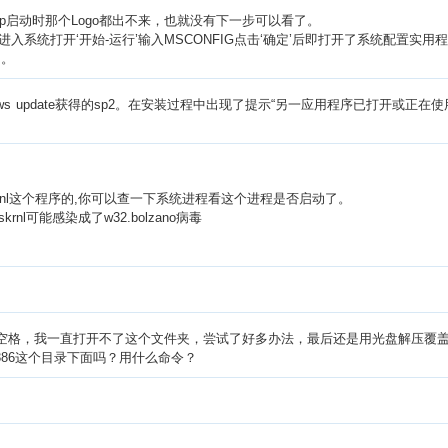
Xp启动时那个Logo都出不来，也就没有下一步可以看了。
统打开‘开始-运行’输入MSCONFIG点击‘确定’后即打开了系统配置实用程序
了。
update获得的sp2。在安装过程中出现了提示“另一应用程序已打开或正在使用文件c:\win
krnl这个程序的,你可以查一下系统进程看这个进程是否启动了。
nl可能感染成了w32.bolzano病毒
86 因为文件名中间有空格，我一直打开不了这个文件夹，尝试了好多办法，最后还是用光盘解
che\i386这个目录下面吗？用什么命令？