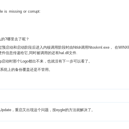
le is missing or corrupt:
什么的?哪里去了呢？
统经过预启动和启动阶段后进入内核调用阶段时由Ntldr调用Ntoskrnl.exe， 在W
收集的硬件信息传递给它,同时被调用的还有hal.dll文件.
Xp启动时那个Logo都出不来，也就没有下一步可以看了。
，系统上的备份覆盖还是不管用。
date，重启又出现这个问题，按eygle的方法就解决了。