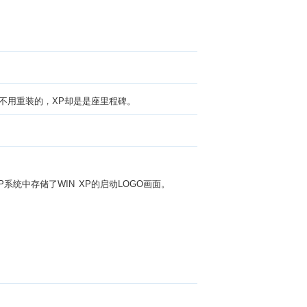
年不用重装的，XP却是是座里程碑。
INXP系统中存储了WIN XP的启动LOGO画面。