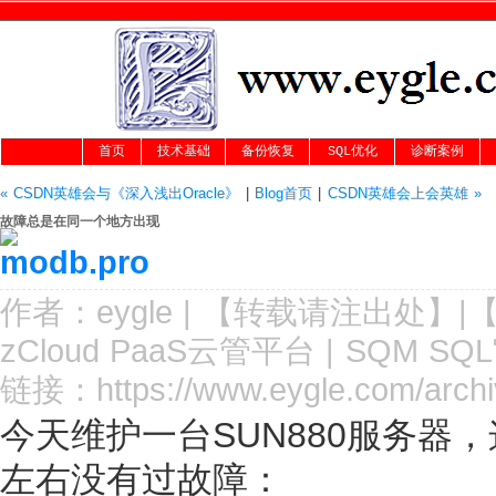
首页
技术基础
备份恢复
SQL优化
诊断案例
« CSDN英雄会与《深入浅出Oracle》
|
Blog首页
|
CSDN英雄会上会英雄 »
故障总是在同一个地方出现
作者：
eygle
|
【转载请注
出处
】|
zCloud PaaS云管平台
|
SQM SQ
链接：
https://www.eygle.com/arch
今天维护一台SUN880服务器
左右没有过故障：