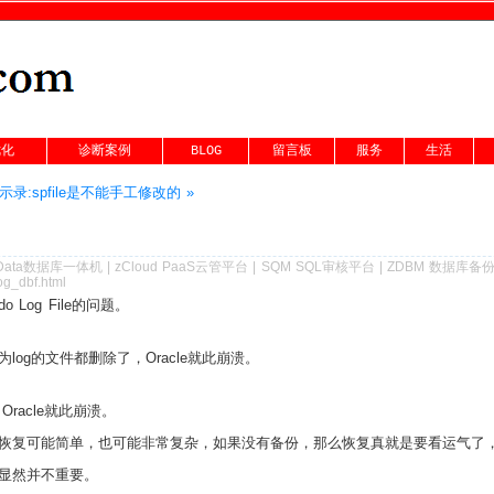
优化
诊断案例
BLOG
留言板
服务
生活
示录:spfile是不能手工修改的 »
Data数据库一体机
|
zCloud PaaS云管平台
|
SQM SQL审核平台
|
ZDBM 数据库备
og_dbf.html
Log File的问题。
og的文件都删除了，Oracle就此崩溃。
racle就此崩溃。
恢复可能简单，也可能非常复杂，如果没有备份，那么恢复真就是要看运气了
显然并不重要。