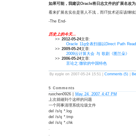
如果可能，我建议Oracle将日志文件的扩展名改为.
看来扩展名实在是害人不浅，而IT技术还应该继续
-The End-
历史上的今天...
>>
2012-05-24
文章:
Oracle 11g全表扫描以Direct Path R
>>
2009-05-24
文章:
2009云计算大会 与 歌剧《图兰朵》
>>
2006-05-24
文章:
言论之:微软的中国特色
By eygle on 2007-05-24 15:51 |
Comments (5)
|
Be
5 Comments
ruochen0926
|
May 24, 2007 4:47 PM
上次就碰到个这样的问题
一个同事清理系统垃圾文件
del /s/q *.log
del /s/q *.tmp
del /s/q *.chk
.
.