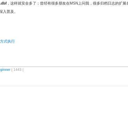
dbf
，这样就安全多了；曾经有很多朋友在MSN上问我，很多归档日志的扩展名是
深入普及。
ead方式执行
ginner
| 1443 |