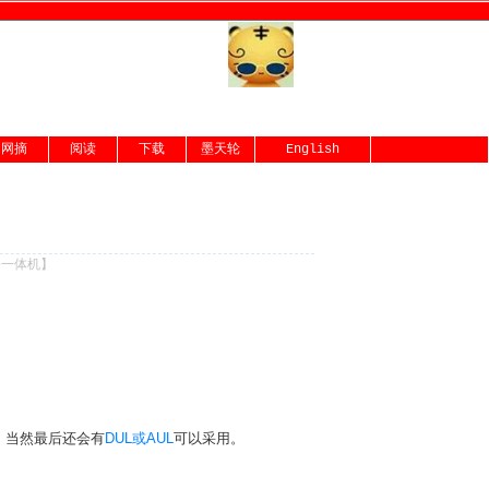
网摘
阅读
下载
墨天轮
English
份一体机
】
，当然最后还会有
DUL或AUL
可以采用。