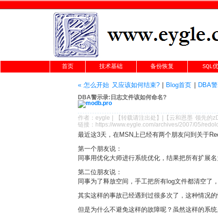
首页
技术基础
备份恢复
SQL
« 怎么开始 又应该如何结束?
|
Blog首页
|
DBA警
DBA警示录:日志文件该如何命名?
作者：
eygle
|
【转载请注
出处
】|【
云和恩墨
领先的
z
链接：
https://www.eygle.com/archives/2007/05/redol
最近这3天，在MSN上已经有两个朋友问到关于Redo 
第一个朋友说：
同事用优化大师进行系统优化，结果把所有扩展名为l
第二位朋友说：
同事为了释放空间，手工把所有log文件都清空了，O
其实这样的事故已经遇到过很多次了，这种情况的
但是为什么不避免这样的故障呢？虽然这样的系统