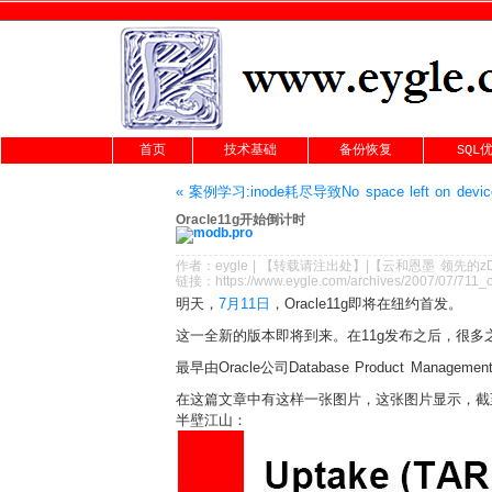
首页
技术基础
备份恢复
SQL
« 案例学习:inode耗尽导致No space left on dev
Oracle11g开始倒计时
作者：
eygle
|
【转载请注
出处
】|【
云和恩墨
领先的
z
链接：
https://www.eygle.com/archives/2007/07/711_
明天，
7月11日
，Oracle11g即将在纽约首发。
这一全新的版本即将到来。在11g发布之后，很多
最早由Oracle公司Database Product Manage
在这篇文章中有这样一张图片，这张图片显示，截至2006年
半壁江山：