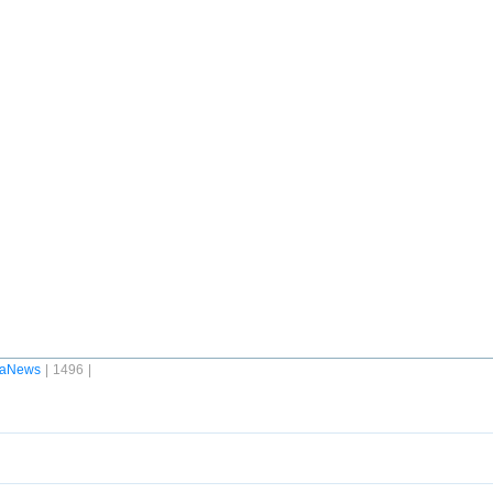
raNews
| 1496 |