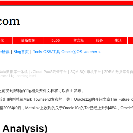
优化
诊断案例
BLOG
留言板
服务
生活
ice错误
|
Blog首页
|
Tools:OSW工具-Oracle的OS watcher »
Data数据库一体机
|
zCloud PaaS云管平台
|
SQM SQL审核平台
|
ZDBM 数据库备
oracle11g_coming.html
之前受到限制的11g相关资料文档将可以自由发布。
ment部门的副总裁Mark Townsend发布的、关于Oracle11g的介绍文章The Future 
9月，Metalink上收到的关于Oracle10g的Tar已经上升到48%，Oracle