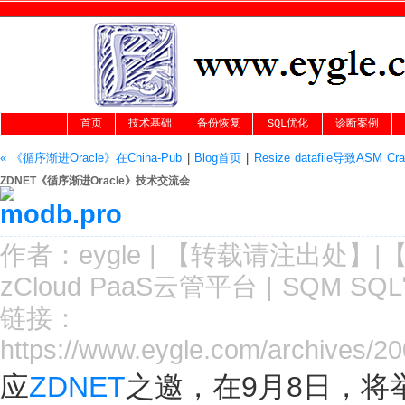
首页
技术基础
备份恢复
SQL优化
诊断案例
« 《循序渐进Oracle》在China-Pub
|
Blog首页
|
Resize datafile导致ASM C
ZDNET《循序渐进Oracle》技术交流会
作者：
eygle
|
【转载请注
出处
】|
zCloud PaaS云管平台
|
SQM SQ
链接：
https://www.eygle.com/archives/20
应
ZDNET
之邀，在9月8日，将举