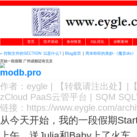
首页
技术基础
备份恢复
SQL优化
诊断案例
« 控制文件的SECTION 11是什么?
|
Blog首页
|
周末聆听的美妙-《魔音dts》 
开始一段假期 广州成都还有北京
作者：
eygle
|
【转载请注
出处
】|
zCloud PaaS云管平台
|
SQM SQ
链接：
https://www.eygle.com/arch
从今天开始，我的一段假期Star
上午，送Julia和Baby上了