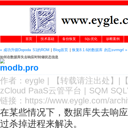
首页
技术基础
备份恢复
SQL优化
诊断案例
« 成功升级Dopoda S1的ROM
|
Blog首页
|
恢复8.1.6的数据库 勿忘svrmgrl »
如何在数据库失去响应时转储状态信息
作者：
eygle
|
【转载请注
出处
】|
zCloud PaaS云管平台
|
SQM SQ
链接：
https://www.eygle.com/archi
在某些情况下，数据库失去响应，
过杀掉进程来解决。