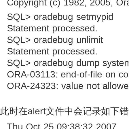
Copyright (c) 1982, 2005, Orac
SQL> oradebug setmypid
Statement processed.
SQL> oradebug unlimit
Statement processed.
SQL> oradebug dump system
ORA-03113: end-of-file on c
ORA-24323: value not allow
此时在alert文件中会记录如下
Thu Oct 25 09:38:32 2007