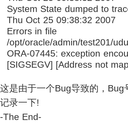
System State dumped to trace
Thu Oct 25 09:38:32 2007
Errors in file
/opt/oracle/admin/test201/ud
ORA-07445: exception encou
[SIGSEGV] [Address not mappe
这是由于一个Bug导致的，Bug号为
记录一下!
-The End-