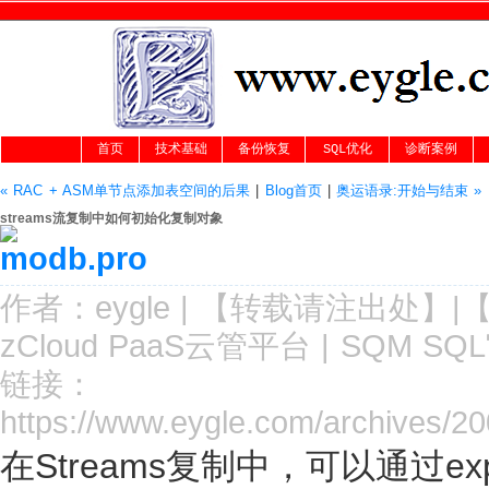
首页
技术基础
备份恢复
SQL优化
诊断案例
« RAC + ASM单节点添加表空间的后果
|
Blog首页
|
奥运语录:开始与结束 »
streams流复制中如何初始化复制对象
作者：
eygle
|
【转载请注
出处
】|
zCloud PaaS云管平台
|
SQM SQ
链接：
https://www.eygle.com/archives/20
在Streams复制中，可以通过e