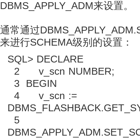
DBMS_APPLY_ADM来设置。
通常通过DBMS_APPLY_ADM.SE
来进行SCHEMA级别的设置：
SQL> DECLARE
2 v_scn NUMBER;
3 BEGIN
4 v_scn :=
DBMS_FLASHBACK.GET_S
5
DBMS_APPLY_ADM.SET_SC