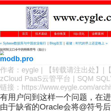
首页
技术基础
备份恢复
SQL优化
诊断案例
« Sybase数据库与中国农业银行
|
Blog首页
|
崔健：时代的早上还是晚上 »
如何转义口令中的特殊符号（如@）
作者：
eygle
|
【转载请注
出处
】|
zCloud PaaS云管平台
|
SQM SQ
链接：
https://www.eygle.com/arch
有用户问到这样一个问题，在进
由于缺省的Oracle会将@符