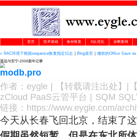
首页
技术基础
备份恢复
SQL优化
诊断案例
« RAC环境下根据sequence恢复指定日志
|
Blog首页
|
微软的Office Save a
遥远与安宁-2008新年记事
作者：
eygle
|
【转载请注
出处
】|
zCloud PaaS云管平台
|
SQM SQ
链接：
https://www.eygle.com/arch
今天从长春飞回北京，结束了这
假期虽然短暂，但是在东北所体