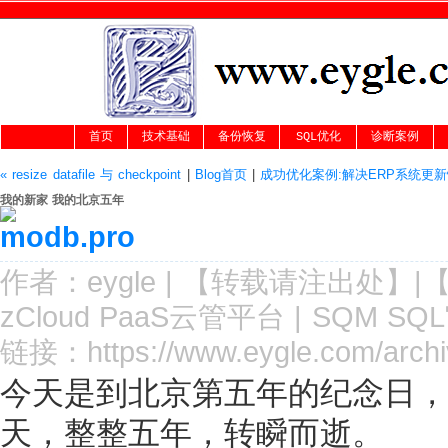
首页
技术基础
备份恢复
SQL优化
诊断案例
« resize datafile 与 checkpoint
|
Blog首页
|
成功优化案例:解决ERP系统更新
我的新家 我的北京五年
作者：
eygle
|
【转载请注
出处
】|
zCloud PaaS云管平台
|
SQM SQ
链接：
https://www.eygle.com/archi
今天是到北京第五年的纪念日，
天，整整五年，转瞬而逝。