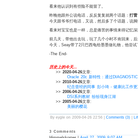
看来他认识到有些险不能冒了。
昨晚他跟外公说电话，反反复复就两个话题：
打雷
今天跟爷爷打电话，又说，然后多了个话题，说脚
看来对宝宝也是一样，总是痛苦的事情来得记忆深
前几天，带他出去玩，玩了几个小时不肯回来，后
今天，Seay带了2只巴西龟给墨墨做礼物，他尝
-The End-
历史上的今天...
>>
2020-04-26
文章:
Oracle 20c 新特性：通过DIAGNOS
>>
2010-04-26
文章:
纪念曾经的同事 彭小琦 - 健康比工作
>>
2006-04-26
文章:
DSI系列教材 纷纷现身江湖
>>
2005-04-26
文章:
美丽的樱花
By eygle on 2009-04-26 22:56 |
Comments (3)
|
Li
3 Comments
Himmelskorper
|
April 27, 2009 9:07 AM