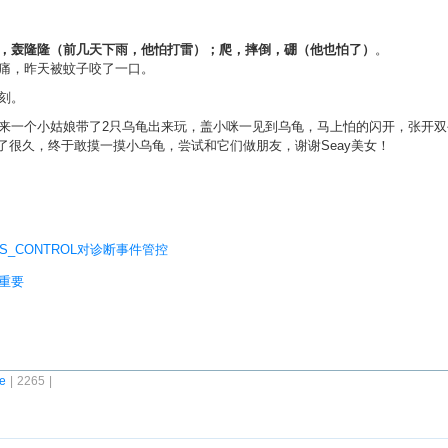
，轰隆隆（前几天下雨，他怕打雷）；爬，摔倒，硼（他也怕了）
。
痛，昨天被蚊子咬了一口。
刻。
来一个小姑娘带了2只乌龟出来玩，盖小咪一见到乌龟，马上怕的闪开，张开双
试了很久，终于敢摸一摸小乌龟，尝试和它们做朋友，谢谢Seay美女！
TICS_CONTROL对诊断事件管控
更重要
fe
| 2265 |