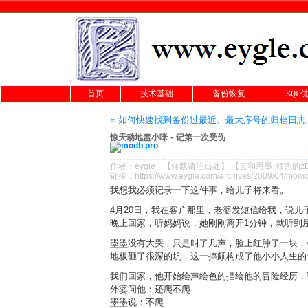
首页
技术基础
备份恢复
SQL
« 如何快速找到备份过最近、最大序号的归档日志
惊天动地盖小咪 - 记第一次受伤
作者：
eygle
|
【转载请注
出处
】|【
云和恩墨
领先的
z
链接：
https://www.eygle.com/archives/2009/04/momo
我想我必须记录一下这件事，给儿子将来看。
4月20日，我在客户那里，老婆发短信给我，说儿
晚上回家，听妈妈说，她刚刚离开1分钟，就听到
墨墨没有大哭，只是叫了几声，脸上红肿了一块，
地板砸了很深的坑，这一摔颇构成了他小小人生的
我们回家，他开始绘声绘色的描绘他的冒险经历，
外婆问他：还爬不爬
墨墨说：不爬