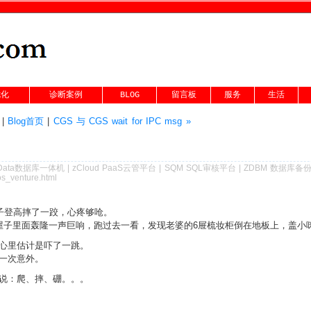
优化
诊断案例
BLOG
留言板
服务
生活
|
Blog首页
|
CGS 与 CGS wait for IPC msg »
Data数据库一体机
|
zCloud PaaS云管平台
|
SQM SQL审核平台
|
ZDBM 数据库备
s_venture.html
子登高摔了一跤，心疼够呛。
屋子里面轰隆一声巨响，跑过去一看，发现老婆的6屉梳妆柜倒在地板上，盖小
心里估计是吓了一跳。
一次意外。
说：爬、摔、硼。。。