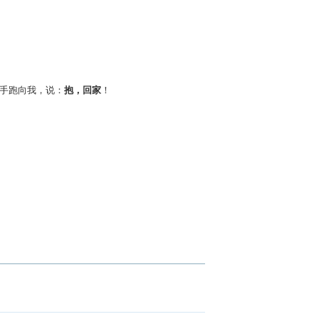
手跑向我，说：
抱，回家
！