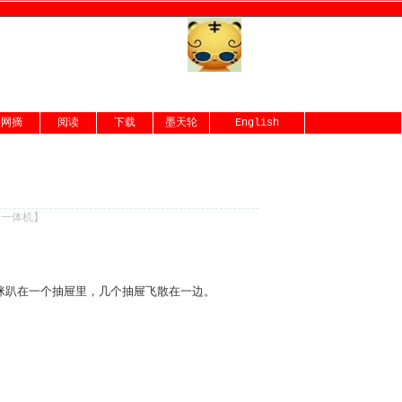
网摘
阅读
下载
墨天轮
English
份一体机
】
咪趴在一个抽屉里，几个抽屉飞散在一边。