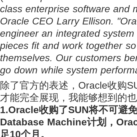
class enterprise software and m
Oracle CEO Larry Ellison. "Ora
engineer an integrated system -
pieces fit and work together so
themselves. Our customers bene
go down while system performanc
除了官方的表述，Oracle收
才能完全展现，我能够想到的也
1.Oracle收购了SUN将不可避免的
Database Machine计划
足10个月。