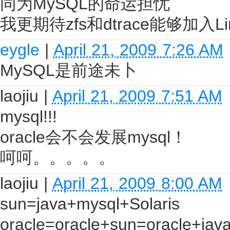
同为MySQL的命运担忧
我更期待zfs和dtrace能够加入Li
eygle
|
April 21, 2009 7:26 AM
MySQL是前途未卜
laojiu
|
April 21, 2009 7:51 AM
mysql!!!
oracle会不会发展mysql！
呵呵。。。。。
laojiu
|
April 21, 2009 8:00 AM
sun=java+mysql+Solaris
oracle=oracle+sun=oracle+jav