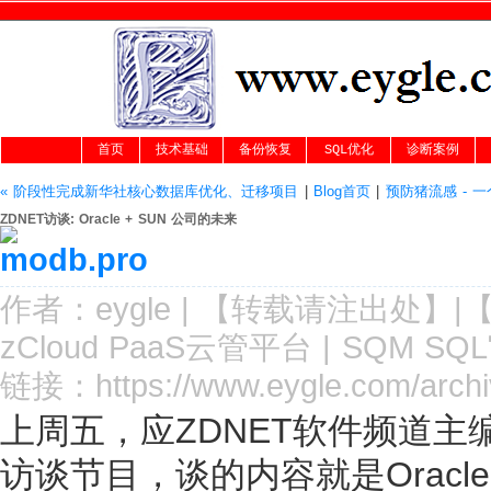
首页
技术基础
备份恢复
SQL优化
诊断案例
« 阶段性完成新华社核心数据库优化、迁移项目
|
Blog首页
|
预防猪流感 - 一
ZDNET访谈: Oracle + SUN 公司的未来
作者：
eygle
|
【转载请注
出处
】|
zCloud PaaS云管平台
|
SQM SQ
链接：
https://www.eygle.com/arch
上周五，应ZDNET软件频道
访谈节目，谈的内容就是Orac