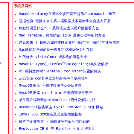
系统及网站
MacOS Monterey在腾讯会议声音不起作用coreaudiod重置
慧据价值 链接未来丨第八届数据技术嘉年华大会盛大开启
静默错误是什么? - 从腾讯云丢失用户数据看安全
Mac Terminal 终端防范 idle 避免自动中断的方法
遇见未来 | 超融合如何兼顾企业的"敏态"和"稳态"的业务需求
Mac微信客户端的备份恢复功能和备份文件存储
如何修改 VirtualBox 虚拟机的磁盘大小
断
Movable Type在Firefox下Categories分类失效解决
vi 编辑文件时"Terminal too wide"问题的解决
从Eygle.com看浏览器的占有率与使用倾向
Mysql数据库 当前连接用户及会话查询
Mysql数据库 mysql-bin 日志的管理与维护
邮件客户端导致的winmail.dat附件及解决办法
Dreamhost被墙牵连 Eygle.Com/Acoug.org 网站
Intel SSD 320发布及其主要性能指标
成本与企业生存 - 由厉建宇的辞职信想到的
Eygle.com IE 9 与 Firefox 4.0 用户对比