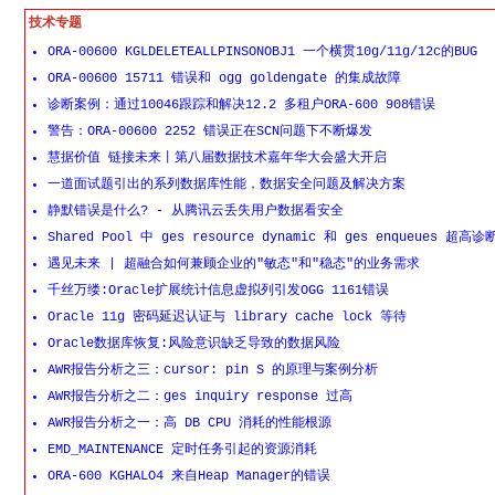
技术专题
ORA-00600 KGLDELETEALLPINSONOBJ1 一个横贯10g/11g/12c的BUG
ORA-00600 15711 错误和 ogg goldengate 的集成故障
诊断案例：通过10046跟踪和解决12.2 多租户ORA-600 908错误
警告：ORA-00600 2252 错误正在SCN问题下不断爆发
慧据价值 链接未来丨第八届数据技术嘉年华大会盛大开启
一道面试题引出的系列数据库性能，数据安全问题及解决方案
静默错误是什么? - 从腾讯云丢失用户数据看安全
Shared Pool 中 ges resource dynamic 和 ges enqueues 超高诊
遇见未来 | 超融合如何兼顾企业的"敏态"和"稳态"的业务需求
千丝万缕:Oracle扩展统计信息虚拟列引发OGG 1161错误
Oracle 11g 密码延迟认证与 library cache lock 等待
Oracle数据库恢复:风险意识缺乏导致的数据风险
AWR报告分析之三：cursor: pin S 的原理与案例分析
AWR报告分析之二：ges inquiry response 过高
AWR报告分析之一：高 DB CPU 消耗的性能根源
EMD_MAINTENANCE 定时任务引起的资源消耗
ORA-600 KGHALO4 来自Heap Manager的错误