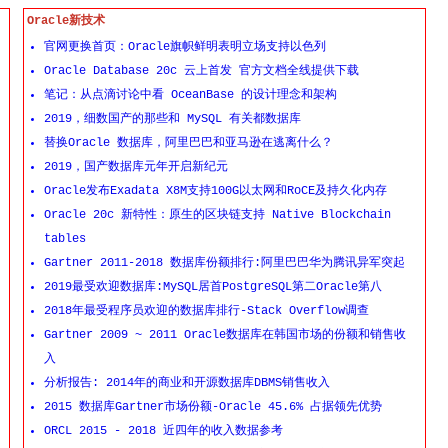
Oracle新技术
官网更换首页：Oracle旗帜鲜明表明立场支持以色列
Oracle Database 20c 云上首发 官方文档全线提供下载
笔记：从点滴讨论中看 OceanBase 的设计理念和架构
2019，细数国产的那些和 MySQL 有关都数据库
替换Oracle 数据库，阿里巴巴和亚马逊在逃离什么？
2019，国产数据库元年开启新纪元
Oracle发布Exadata X8M支持100G以太网和RoCE及持久化内存
Oracle 20c 新特性：原生的区块链支持 Native Blockchain
tables
Gartner 2011-2018 数据库份额排行:阿里巴巴华为腾讯异军突起
2019最受欢迎数据库:MySQL居首PostgreSQL第二Oracle第八
2018年最受程序员欢迎的数据库排行-Stack Overflow调查
Gartner 2009 ~ 2011 Oracle数据库在韩国市场的份额和销售收
入
分析报告: 2014年的商业和开源数据库DBMS销售收入
2015 数据库Gartner市场份额-Oracle 45.6% 占据领先优势
ORCL 2015 - 2018 近四年的收入数据参考