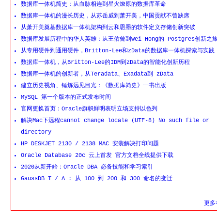
数据库一体机简史：从血脉相连到星火燎原的数据库革命
数据库一体机的漫长历史，从苏岳威到萧开美，中国贡献不曾缺席
从萧开美奠基数据库一体机架构到云和恩墨的软件定义存储创新突破
数据库发展历程中的华人英雄：从王佑曾到Wei Hong的 Postgres创新之
从专用硬件到通用硬件，Britton-Lee和zData的数据库一体机探索与实践
数据库一体机，从Britton-Lee的IDM到zData的智能化创新历程
数据库一体机的创新者，从Teradata、Exadata到 zData
建立历史视角、锤炼远见目光：《数据库简史》一书出版
MySQL 第一个版本的正式发布时间
官网更换首页：Oracle旗帜鲜明表明立场支持以色列
解决Mac下远程cannot change locale (UTF-8) No such file or
directory
HP DESKJET 2130 / 2138 MAC 安装解决打印问题
Oracle Database 20c 云上首发 官方文档全线提供下载
2020从新开始：Oracle DBA 必备技能和学习索引
GaussDB T / A : 从 100 到 200 和 300 命名的变迁
更多>