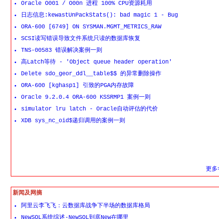
Oracle O001 / O00n 进程 100% CPU资源耗用
日志信息:kewastUnPackStats(): bad magic 1 - Bug
ORA-600 [6749] ON SYSMAN.MGMT_METRICS_RAW
SCSI读写错误导致文件系统只读的数据库恢复
TNS-00583 错误解决案例一则
高Latch等待 - 'Object queue header operation'
Delete sdo_geor_ddl__table$$ 的异常删除操作
ORA-600 [kghasp1] 引致的PGA内存故障
Oracle 9.2.0.4 ORA-600 KSSRMP1 案例一则
simulator lru latch - Oracle自动评估的代价
XDB sys_nc_oid$递归调用的案例一则
更多>
新闻及网摘
阿里云李飞飞：云数据库战争下半场的数据库格局
NewSQL系统综述-NewSQL到底New在哪里