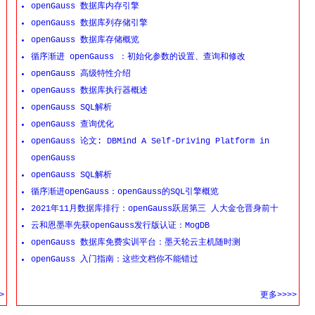
openGauss 数据库内存引擎
openGauss 数据库列存储引擎
openGauss 数据库存储概览
循序渐进 openGauss ：初始化参数的设置、查询和修改
openGauss 高级特性介绍
openGauss 数据库执行器概述
openGauss SQL解析
openGauss 查询优化
openGauss 论文: DBMind A Self-Driving Platform in
openGauss
openGauss SQL解析
循序渐进openGauss：openGauss的SQL引擎概览
2021年11月数据库排行：openGauss跃居第三 人大金仓晋身前十
云和恩墨率先获openGauss发行版认证：MogDB
openGauss 数据库免费实训平台：墨天轮云主机随时测
openGauss 入门指南：这些文档你不能错过
>
更多>>>>