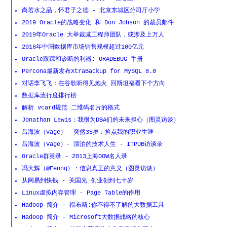
尚若水之品，怀君子之德 - 北京东城区分司厅小学
2019 Oracle的战略变化 和 Don Johson 的裁员邮件
2019年Oracle 大举裁减工程师团队，或涉及上万人
2016年中国数据库市场销售规模超过100亿元
Oracle跟踪和诊断的利器: ORADEBUG 手册
Percona最新发布XtraBackup for MySQL 8.0
对话李飞飞：在谷歌听得见炮火 回斯坦福看下个方向
数据库流行度排行榜
解析 vcard规范 二维码名片的格式
Jonathan Lewis：我很为DBA们的未来担心（图灵访谈）
吕海波（Vage）- 突然35岁：捡点我的职业生涯
吕海波（Vage）- 漂泊的技术人生 - ITPUB访谈录
Oracle群英录 - 2013上海OOW名人录
冯大辉（@Fenng）：信息真正的意义（图灵访谈）
从网易到快钱 - 关国光 创业创到七十岁
Linux虚拟内存管理 - Page Table的作用
Hadoop 简介 - 福布斯:你不得不了解的大数据工具
Hadoop 简介 - Microsoft大数据战略的核心