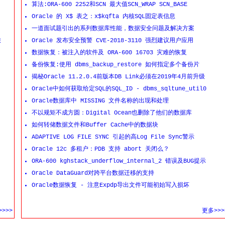
算法:ORA-600 2252和SCN 最大值SCN_WRAP SCN_BASE
Oracle 的 X$ 表之：x$kqfta 内核SQL固定表信息
一道面试题引出的系列数据库性能，数据安全问题及解决方案
旅
Oracle 发布安全预警 CVE-2018-3110 强烈建议用户应用
数据恢复：被注入的软件及 ORA-600 16703 灾难的恢复
备份恢复:使用 dbms_backup_restore 如何指定多个备份片
揭秘Oracle 11.2.0.4前版本DB Link必须在2019年4月前升级
Oracle中如何获取给定SQL的SQL_ID - dbms_sqltune_util0
Oracle数据库中 MISSING 文件名称的出现和处理
不以规矩不成方圆：Digital Ocean也删除了他们的数据库
如何转储数据文件和Buffer Cache中的数据块
ADAPTIVE LOG FILE SYNC 引起的高Log File Sync警示
Oracle 12c 多租户：PDB 支持 abort 关闭么？
ORA-600 kghstack_underflow_internal_2 错误及BUG提示
Oracle DataGuard对跨平台数据迁移的支持
Oracle数据恢复 - 注意Expdp导出文件可能初始写入损坏
>>>
更多>>>