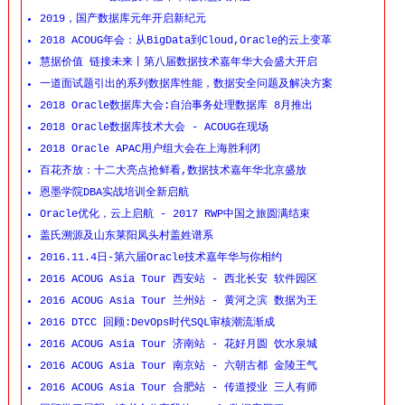
2019，国产数据库元年开启新纪元
2018 ACOUG年会：从BigData到Cloud,Oracle的云上变革
慧据价值 链接未来丨第八届数据技术嘉年华大会盛大开启
一道面试题引出的系列数据库性能，数据安全问题及解决方案
2018 Oracle数据库大会:自治事务处理数据库 8月推出
2018 Oracle数据库技术大会 - ACOUG在现场
2018 Oracle APAC用户组大会在上海胜利闭
百花齐放：十二大亮点抢鲜看,数据技术嘉年华北京盛放
恩墨学院DBA实战培训全新启航
Oracle优化，云上启航 - 2017 RWP中国之旅圆满结束
盖氏溯源及山东莱阳凤头村盖姓谱系
2016.11.4日-第六届Oracle技术嘉年华与你相约
2016 ACOUG Asia Tour 西安站 - 西北长安 软件园区
2016 ACOUG Asia Tour 兰州站 - 黄河之滨 数据为王
2016 DTCC 回顾:DevOps时代SQL审核潮流渐成
2016 ACOUG Asia Tour 济南站 - 花好月圆 饮水泉城
2016 ACOUG Asia Tour 南京站 - 六朝古都 金陵王气
2016 ACOUG Asia Tour 合肥站 - 传道授业 三人有师