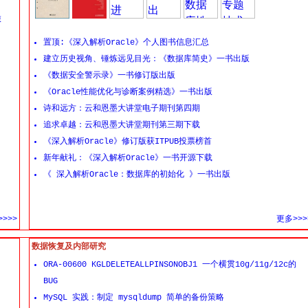
旅
置顶:《深入解析Oracle》个人图书信息汇总
建立历史视角、锤炼远见目光：《数据库简史》一书出版
《数据安全警示录》一书修订版出版
《Oracle性能优化与诊断案例精选》一书出版
诗和远方：云和恩墨大讲堂电子期刊第四期
追求卓越：云和恩墨大讲堂期刊第三期下载
《深入解析Oracle》修订版获ITPUB投票榜首
新年献礼：《深入解析Oracle》一书开源下载
《 深入解析Oracle：数据库的初始化 》一书出版
>>>
更多>>>
数据恢复及内部研究
ORA-00600 KGLDELETEALLPINSONOBJ1 一个横贯10g/11g/12c的
BUG
MySQL 实践：制定 mysqldump 简单的备份策略