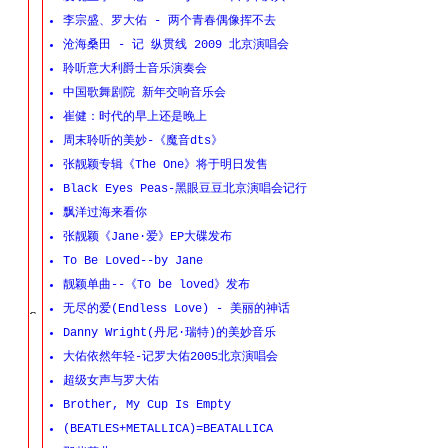
李宗盛、罗大佑 - 两个青春偶像挥不去
沧海桑田 - 记 纵贯线 2009 北京演唱会
聆听意大利爵士音乐演奏会
中国歌舞剧院 新年交响音乐会
崔健：时代的早上还是晚上
周末聆听的美妙-《魔音dts》
张靓颖专辑《The One》将于明日发售
Black Eyes Peas-黑眼豆豆北京演唱会记行
飘洋过海来看你
张靓颖《Jane·爱》EP大碟发布
To Be Loved--by Jane
靓颖单曲--《To be loved》发布
无尽的爱(Endless Love) - 美丽的神话
Danny Wright(丹尼·瑞特)的美妙音乐
大佑依然年轻-记罗大佑2005北京演唱会
超级女声与罗大佑
Brother, My Cup Is Empty
(BEATLES+METALLICA)=BEATALLICA