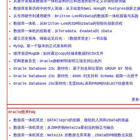
从萧开美奠基数据库一体机架构到云和恩墨的软件定义存储创新突破
数据库发展历程中的华人英雄：从王佑曾到Wei Hong的 Postgres创新之
从专用硬件到通用硬件，Britton-Lee和zData的数据库一体机探索与实践
数据库一体机，从Britton-Lee的IDM到zData的智能化创新历程
数据库一体机的创新者，从Teradata、Exadata到 zData
建立历史视角、锤炼远见目光：《数据库简史》一书出版
MySQL 第一个版本的正式发布时间
循序渐进MogDB：如何通过copy转储表数据到CSV文件
官网更换首页：Oracle旗帜鲜明表明立场支持以色列
Oracle Database 23c 新特性: 基于别名和位置的 GROUP BY 简化
Oracle Database 23c 新特性：4096 列支持和 Schema 权限一次授予
Oracle Database 23c新特性:无需DUAL表和FROM的SELECT快捷查询
更多>
Oracle技术FAQ
数据库一体机简史：DATAllegro的创新、微软的入局和zData的借鉴
数据库一体机简史：从IBM并购Netezza看创业的独立与融合
数据库一体机简史：Netezza 的数据仓库革新，zData的PB级数仓实践