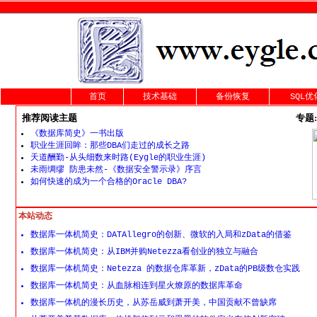
首页
技术基础
备份恢复
SQL优
推荐阅读主题
专题:
《数据库简史》一书出版
职业生涯回眸：那些DBA们走过的成长之路
天道酬勤-从头细数来时路(Eygle的职业生涯)
未雨绸缪 防患未然-《数据安全警示录》序言
如何快速的成为一个合格的Oracle DBA?
本站动态
数据库一体机简史：DATAllegro的创新、微软的入局和zData的借鉴
数据库一体机简史：从IBM并购Netezza看创业的独立与融合
数据库一体机简史：Netezza 的数据仓库革新，zData的PB级数仓实践
数据库一体机简史：从血脉相连到星火燎原的数据库革命
数据库一体机的漫长历史，从苏岳威到萧开美，中国贡献不曾缺席