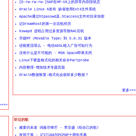
[D-rw-rw-rw-]SAP在HP-UX上的异常内存段状态
Oracle Linux 6发布 缺省使用Ext4文件系统
Apache通过htpasswd及.htaccess文件对目录加密
记Dreamhost的第一次宕机经历
kswapd 进程占用过多资源导致RAC宕机
升级MT（Movable Type）到 5.0.31 版本
还能更流氓么 - 电信ADSL植入广告可耻行为
没有什么是不可能的 - MSN Space即将关闭
Linux下硬盘格式化的相关命令Partprobe
内容整理-增加技术专题页面
Oracle数据恢复:格式化会损坏多少数据？
更多>>>
>>>
听过的歌
顽童仍未老 词曲尽锋芒 - 李宗盛《给自己的歌》
发现王筝 - 记IT168与PCPOP十周年庆典