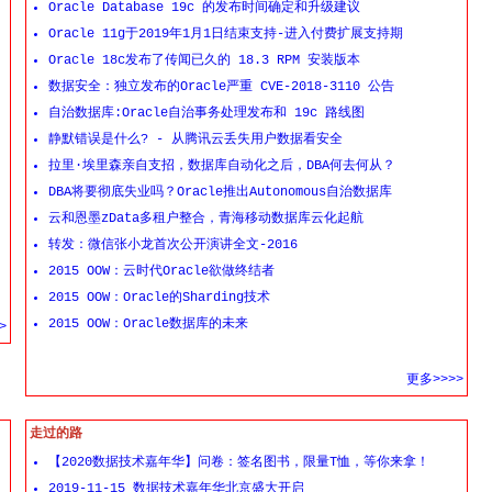
Oracle Database 19c 的发布时间确定和升级建议
Oracle 11g于2019年1月1日结束支持-进入付费扩展支持期
Oracle 18c发布了传闻已久的 18.3 RPM 安装版本
数据安全：独立发布的Oracle严重 CVE-2018-3110 公告
自治数据库:Oracle自治事务处理发布和 19c 路线图
静默错误是什么? - 从腾讯云丢失用户数据看安全
拉里·埃里森亲自支招，数据库自动化之后，DBA何去何从？
DBA将要彻底失业吗？Oracle推出Autonomous自治数据库
云和恩墨zData多租户整合，青海移动数据库云化起航
转发：微信张小龙首次公开演讲全文-2016
2015 OOW：云时代Oracle欲做终结者
2015 OOW：Oracle的Sharding技术
2015 OOW：Oracle数据库的未来
>
更多>>>>
走过的路
【2020数据技术嘉年华】问卷：签名图书，限量T恤，等你来拿！
2019-11-15 数据技术嘉年华北京盛大开启